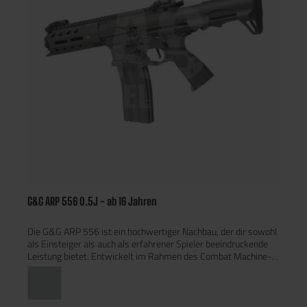
G&G ARP 556 0.5J - ab 16 Jahren
Die G&G ARP 556 ist ein hochwertiger Nachbau, der dir sowohl
als Einsteiger als auch als erfahrener Spieler beeindruckende
Leistung bietet. Entwickelt im Rahmen des Combat Machine-
Projekts, vereint dieses Modell erschwinglichen Preis mit
exzellenter Qualität und langlebigen Materialien. Mit einem
Gewicht von rund 2400g und einer Länge von 510/60 mm ist
die ARP 556 auf den halbautomatischen Modus sowie auf den