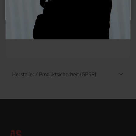
Konfigurieren
Produktinformationen "G&G AEG Stahl
Spur Gear (G-10-148) "
Ersatz-Stahl Spur Gear.
Passend für V2 und V3 Gearboxen.
Hersteller / Produktsicherheit (GPSR)