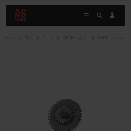
Home
Shop
Tuning
AEG Tuningteile
G&G Repairparts