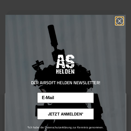
In den Warenkorb
Produktnummer:
110064
Hersteller:
G&G
Sie erhalten 18 Bonus Punkte für diese Bestellung
DER AIRSOFT HELDEN NEWSLETTER!
Email
Diese Website verwendet Cookies, um eine bestmögliche Erfahrung
bieten zu können.
Mehr Informationen ...
JETZT ANMELDEN*
Beschreibung
Nur technisch notwendige
*Ich habe die Datenschutzerklärung zur Kenntnis genommen.