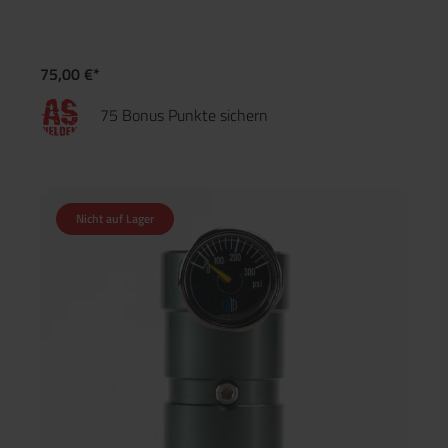
75,00 €*
75 Bonus Punkte sichern
Nicht auf Lager