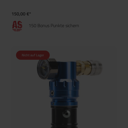
150,00 €*
150 Bonus Punkte sichern
Nicht auf Lager