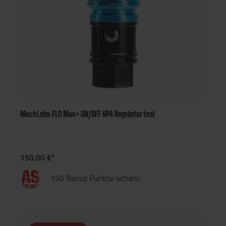
MechLabs FLO Max+ ON/OFF HPA Regulator teal
150,00 €*
150 Bonus Punkte sichern