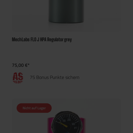
MechLabs FLO J HPA Regulator grey
75,00 €*
75 Bonus Punkte sichern
Nicht auf Lager