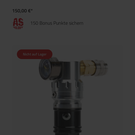
150,00 €*
150 Bonus Punkte sichern
Nicht auf Lager