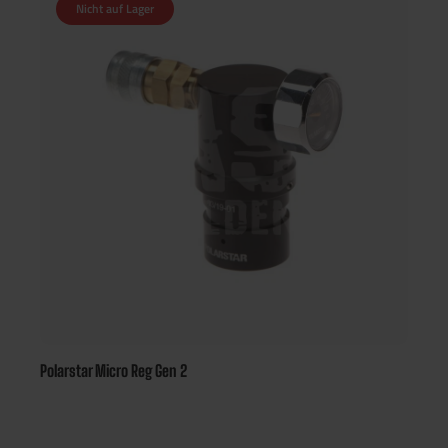
Nicht auf Lager
Polarstar Micro Reg Gen 2