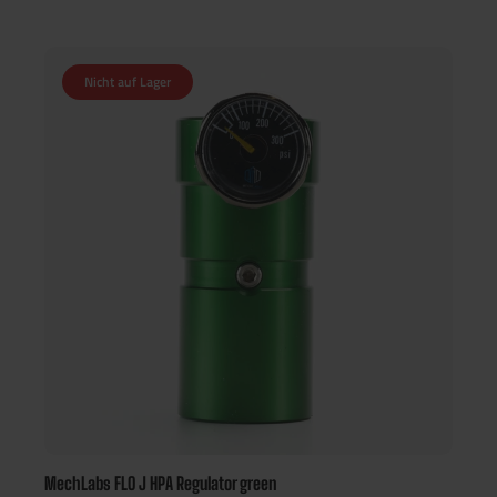
Nicht auf Lager
MechLabs FLO J HPA Regulator green