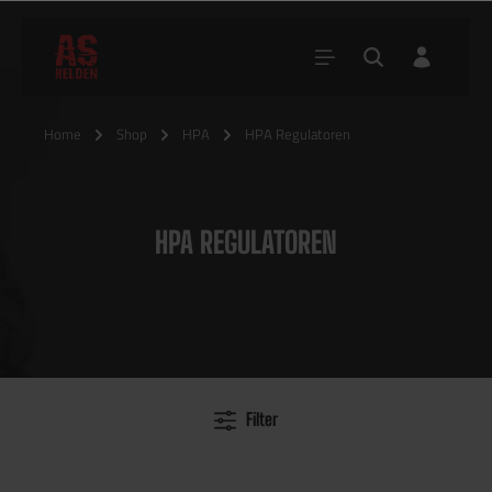
Home
Shop
HPA
HPA Regulatoren
HPA REGULATOREN
Filter