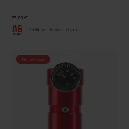
75,00 €*
75 Bonus Punkte sichern
Nicht auf Lager