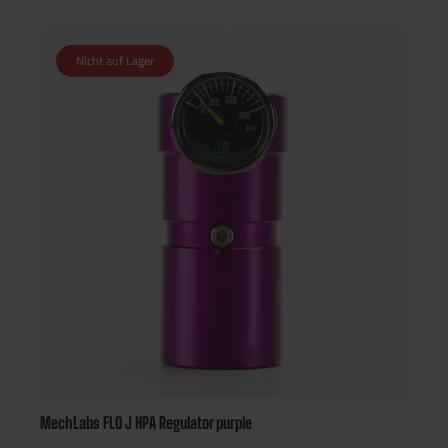
Nicht auf Lager
MechLabs FLO J HPA Regulator purple