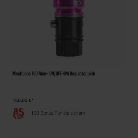
MechLabs FLO Max+ ON/OFF HPA Regulator pink
150,00 €*
150 Bonus Punkte sichern