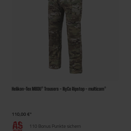
Helikon-Tex MBDU® Trousers - NyCo Ripstop - multicam®
110,00 €*
110 Bonus Punkte sichern