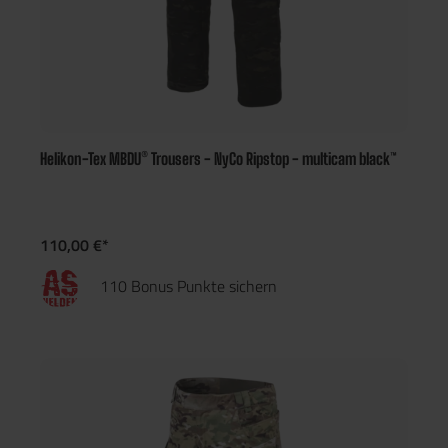
Helikon-Tex MBDU® Trousers - NyCo Ripstop - multicam black™
110,00 €*
110 Bonus Punkte sichern