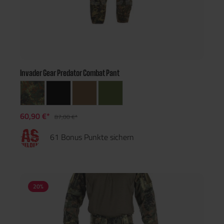
Invader Gear Predator Combat Pant
60,90 €*
87,00 €*
61 Bonus Punkte sichern
20
%