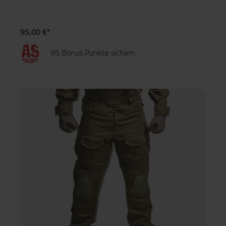
95,00 €*
95 Bonus Punkte sichern