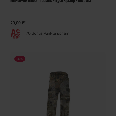
Helikon-Tex MBDU® Trousers - NyCo Ripstop - RAL 7013
70,00 €*
70 Bonus Punkte sichern
30
%