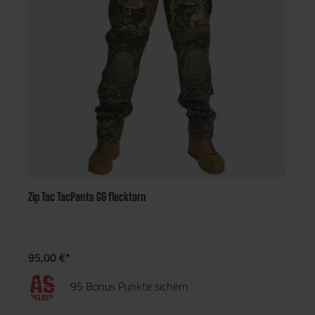
Zip Tac TacPants G6 flecktarn
95,00 €*
95 Bonus Punkte sichern