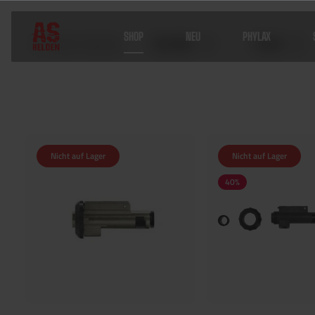
SHOP
NEU
PHYLAX
Sofort lieferbar
Hersteller
Farben
Home
Shop
Tuning
Lauftuning
HopUps & Buckings
Nicht auf Lager
Nicht auf Lager
40
%