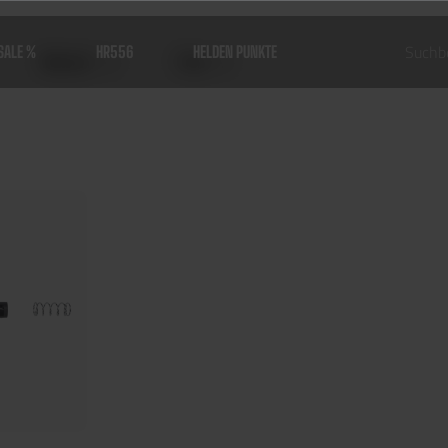
SALE %
HR556
HELDEN PUNKTE
Material
Preis
Hop Up Kammern für MTW