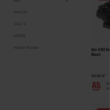
Neu
PHYLAX
SALE %
HR556
Helden Punkte
Aim-O M3 Red
Mount
60,00 €*
60
si