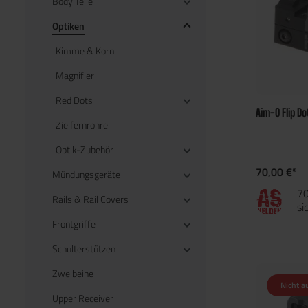
Body Teile
Optiken
Kimme & Korn
Magnifier
Red Dots
Aim-O Flip Do
Zielfernrohre
Optik-Zubehör
70,00 €*
Mündungsgeräte
70
Rails & Rail Covers
si
Frontgriffe
Schulterstützen
Zweibeine
Nicht a
Upper Receiver