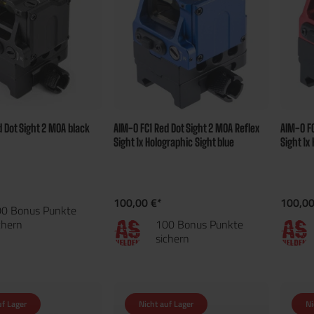
 Dot Sight 2 MOA black
AIM-O FC1 Red Dot Sight 2 MOA Reflex
AIM-O FC
Sight 1x Holographic Sight blue
Sight 1x
100,00 €*
100,00
0 Bonus Punkte
chern
100 Bonus Punkte
sichern
uf Lager
Nicht auf Lager
Ni