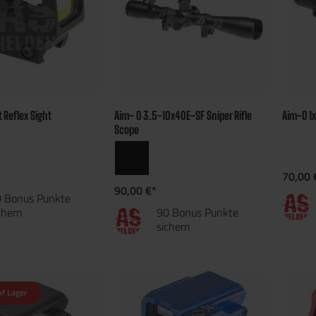
t Reflex Sight
Aim- O 3.5-10x40E-SF Sniper Rifle
Aim-O 1
Scope
70,00 
90,00 €*
 Bonus Punkte
chern
90 Bonus Punkte
sichern
uf Lager