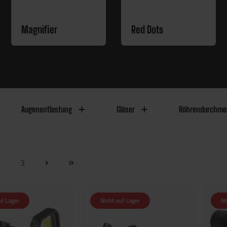
Magnifier
Red Dots
Augenentlastung
Gläser
Röhrendurchme
2
3
uf Lager
Nicht auf Lager
Ni