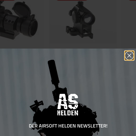
 Dot inkl Cantilever
Aim-O RD-1 QD Red Dot
AIM-O RD
70,00 €*
Varianten
70,00 
70 Bonus Punkte
 Bonus Punkte
sichern
chern
DER AIRSOFT HELDEN NEWSLETTER!