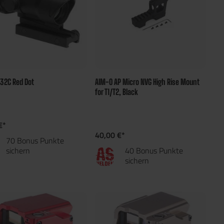
x32C Red Dot
AIM-O AP Micro NVG High Rise Mount
for T1/T2, Black
€*
40,00 €*
70 Bonus Punkte
sichern
40 Bonus Punkte
sichern