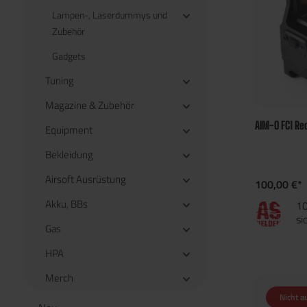
Lampen-, Laserdummys und
Zubehör
Gadgets
Tuning
Magazine & Zubehör
AIM-O FC1 Red
Equipment
Bekleidung
Airsoft Ausrüstung
100,00 €*
Akku, BBs
10
si
Gas
HPA
Merch
Nicht a