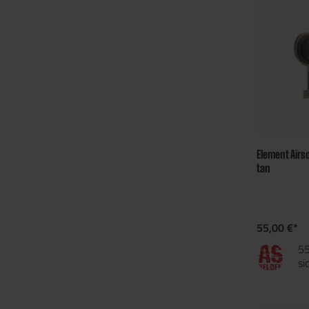
Element Airs
tan
55,00 €*
55
si