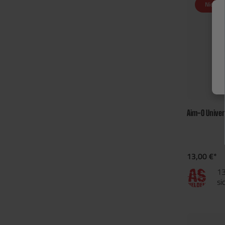
Nicht a
Aim-O Univers
13,00 €*
13
si