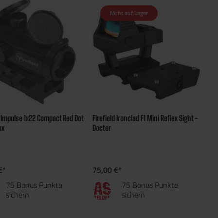
Nicht auf Lager
d Impulse 1x22 Compact Red Dot
Firefield Ironclad F1 Mini Reflex Sight -
ox
Docter
€*
75,00 €*
75 Bonus Punkte
75 Bonus Punkte
sichern
sichern