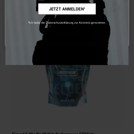
JETZT ANMELDEN*
Nur technisch notwendige
*Ich habe die Datenschutzerklärung zur Kenntnis genommen.
Nicht auf Lager
Konfigurieren
30
%