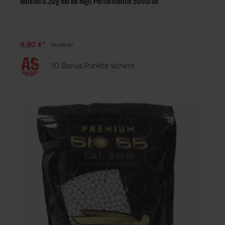
Nimrod 0.20g Bio BB High Performance 5000rds
9,80 €*
14,00 €*
10 Bonus Punkte sichern