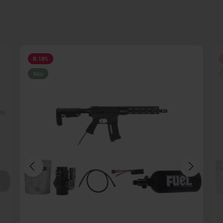
8.18
%
Neu