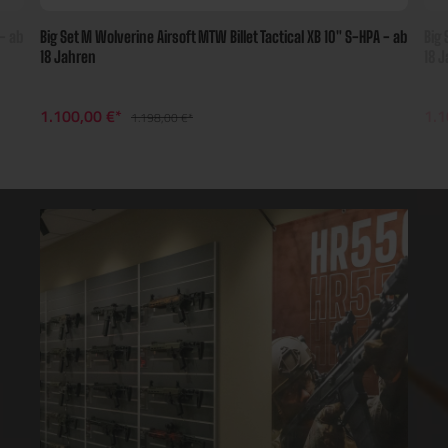
 XB 10" S-HPA - ab
Big Set M Wolverine Airsoft MTW Billet Tactical XB 7" S-HP
18 Jahren
1.100,00 €*
1.198,00 €*