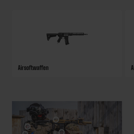
Airsoftwaffen
A