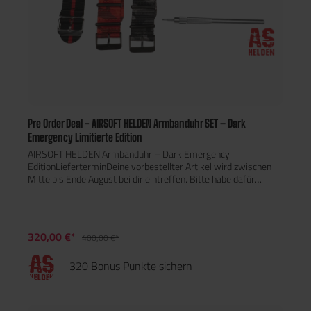
Pre Order Deal - AIRSOFT HELDEN Armbanduhr SET – Dark
Emergency Limitierte Edition
AIRSOFT HELDEN Armbanduhr – Dark Emergency
EditionLieferterminDeine vorbestellter Artikel wird zwischen
Mitte bis Ende August bei dir eintreffen. Bitte habe dafür
Verständnis das wir dir keine verbindlichen Liefertermin nennen
können. Sollte sich die Lieferung, entgegen unseren
Erwartungen verzögern so informieren wir dich
umgehend.Zahlungs- und Lieferbedingungen:Bezahlung nur per
320,00 €*
400,00 €*
Paypal, Klarna oder KreditkarteEine Anzahlung oder Teilzahlung
ist leider nicht möglich. Mit Abschluss der Vorbestellung,
320 Bonus Punkte sichern
akzeptierst du die oben genannten Zahlungs- und
Lieferbedingungen. Bei fragen steht dir das Team von den
Airsoft Helden zur Verfügung. Bereit für jede Mission. Die
AIRSOFT HELDEN Armbanduhr – Dark Emergency Edition im