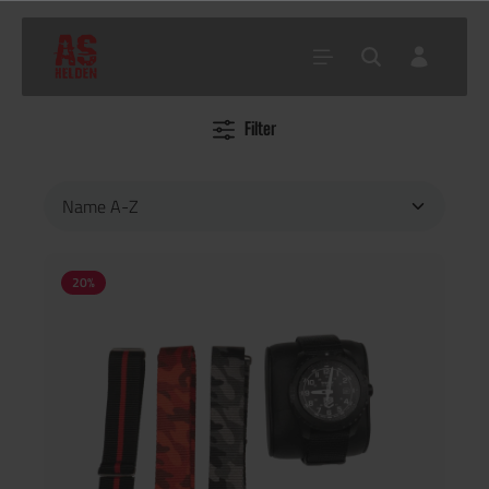
Filter
Home
Uhr
20
%