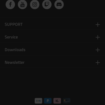
Uhr – sie ist ein Statement für alle, die Teil der Community sind.
Das markante Dark Emergency Logo auf dem Zifferblatt macht
diese Edition unverwechselbar und verleiht ihr einen exklusiven
Charakter. So trägst du deine Leidenschaft nicht nur auf dem
Spielfeld, sondern auch im Alltag sichtbar am Handgelenk.
SUPPORT
Service
Downloads
Newsletter