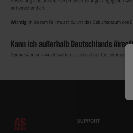
Bestellung eine andere Person als Empfänger angegeben werde
entsprechend an.
Wichtig!
In diesem Fall musst du uns das
Geburtsdatum des 
Kann ich außerhalb Deutschlands Airso
Der Versand von Airsoftwaffen ist aktuell nur für Lieferadres
SUPPORT