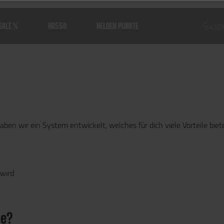
SALE %
HR556
HELDEN PUNKTE
ben wir ein System entwickelt, welches für dich viele Vorteile biete
 wird
le?