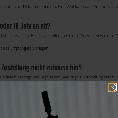
rifikation ab 16 Jahren anbieten. Eine Verifikation ab 14 Jahren is
6 oder 18 Jahren ab?
shop bestellen. Bei der Zustellung wird dein Ausweis sowie dein A
 des Empfängers vorliegen.
 Zustellung nicht zuhause bin?
Filiale hinterlegt und liegt
sieben Werktage
zur Abholung bereit.
er Personen ist nicht möglich.
chtigen, das Paket entgegenzunehmen?
h. Solltest du wissen, dass du bei der Zustellung nicht Zuhause sein