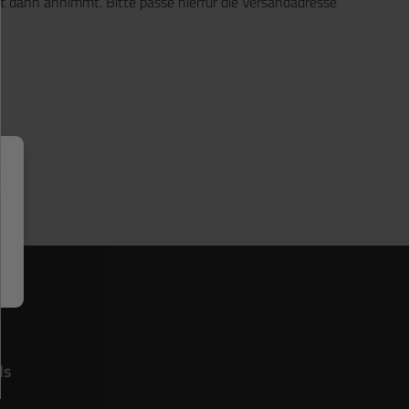
t dann annimmt. Bitte passe hierfür die Versandadresse
ds