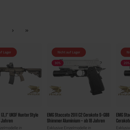
2
uf Lager
Nicht auf Lager
Ni
30
%
20
%
 13,1" UKSF Hunter Style
EMG Staccato 2011 C2 Cerakote S-GBB
EMG Sta
8 Jahren
Shimmer Aluminium - ab 18 Jahren
Cerakote
zelmodelle in
Exklusive Einzelmodelle in
Exklusiv