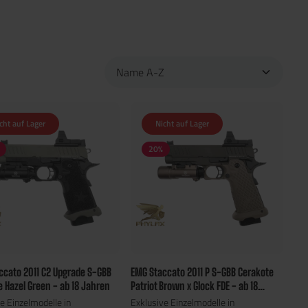
cht auf Lager
Nicht auf Lager
20
%
ccato 2011 C2 Upgrade S-GBB
EMG Staccato 2011 P S-GBB Cerakote
 Hazel Green - ab 18 Jahren
Patriot Brown x Glock FDE - ab 18
Jahren
e Einzelmodelle in
Exklusive Einzelmodelle in