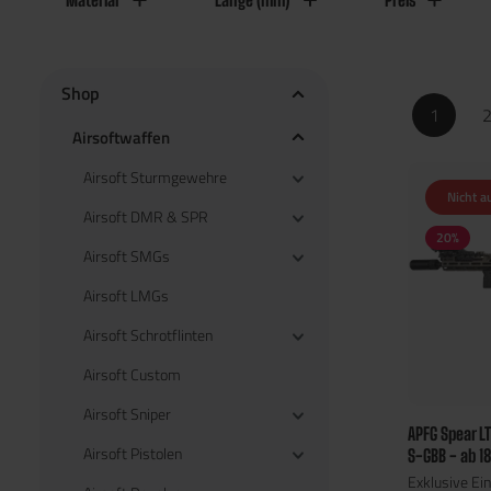
Shop
1
Airsoftwaffen
Airsoft Sturmgewehre
Nicht a
Airsoft DMR & SPR
20
%
Airsoft SMGs
Airsoft LMGs
Airsoft Schrotflinten
Airsoft Custom
Airsoft Sniper
APFG Spear LT
Airsoft Pistolen
S-GBB - ab 1
Exklusive Ein