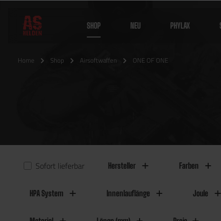
SHOP
NEU
PHYLAX
Home
Shop
Airsoftwaffen
ONE OF ONE
Sofort lieferbar
Hersteller
Farben
HPA System
Innenlauflänge
Joule
Material
Länge (mm)
Preis