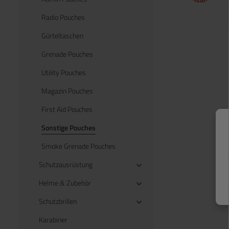
Radio Pouches
Gürteltaschen
Grenade Pouches
Utility Pouches
Magazin Pouches
First Aid Pouches
Sonstige Pouches
Smoke Grenade Pouches
Schutzausrüstung
Helme & Zubehör
Schutzbrillen
Karabiner