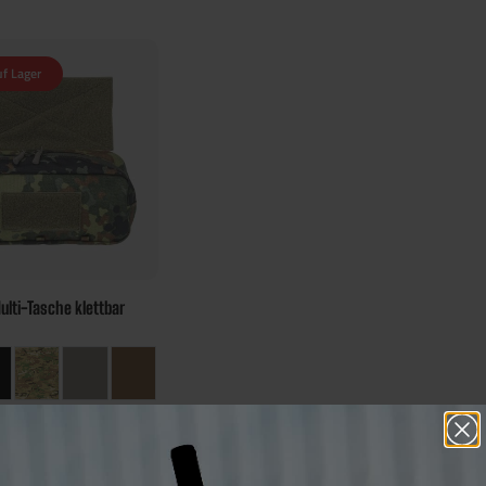
uf Lager
ulti-Tasche klettbar
5,00 €*
 Bonus Punkte
chern