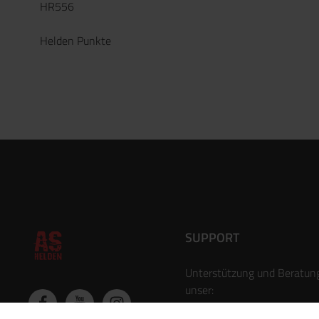
HR556
Helden Punkte
SUPPORT
Unterstützung und Beratun
unser:
Support Formular
.