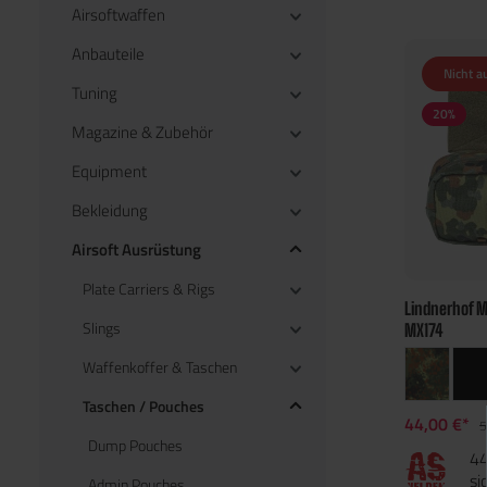
Airsoftwaffen
Anbauteile
Nicht a
Tuning
20
%
Magazine & Zubehör
Equipment
Bekleidung
Airsoft Ausrüstung
Plate Carriers & Rigs
Lindnerhof M
Slings
MX174
Waffenkoffer & Taschen
Taschen / Pouches
44,00 €*
5
Dump Pouches
44
si
Admin Pouches