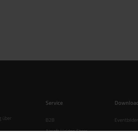
Service
Downloa
g über
B2B
Eventbilder
Airsoft Helden Store