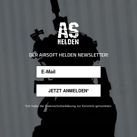
DER AIRSOFT HELDEN NEWSLETTER!
Email
Diese Website verwendet Cookies, um eine bestmögliche Erfahrung bieten zu
können.
Mehr Informationen ...
JETZT ANMELDEN*
Nur technisch notwendige
*Ich habe die Datenschutzerklärung zur Kenntnis genommen.
Konfigurieren