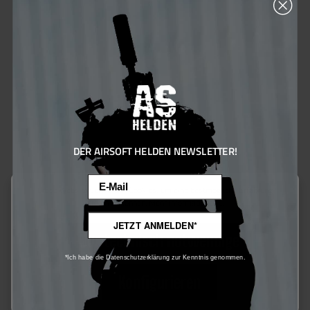
35.29
%
DER AIRSOFT HELDEN NEWSLETTER!
Email
Diese Website verwendet Cookies, um eine bestmögliche Erfahrung
bieten zu können.
Mehr Informationen ...
JETZT ANMELDEN*
Nur technisch notwendige
*Ich habe die Datenschutzerklärung zur Kenntnis genommen.
Konfigurieren