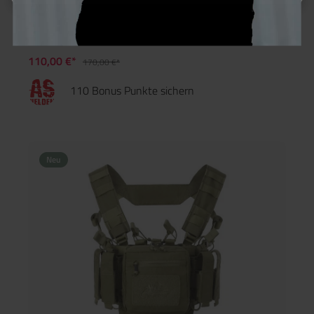
Lindnerhof Micro Rig Set Multikaliber MX886
110,00 €*
170,00 €*
110 Bonus Punkte sichern
Neu