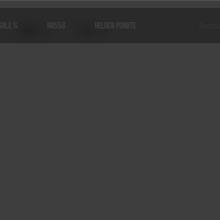
SALE %
HR556
HELDEN PUNKTE
Größe
Preis