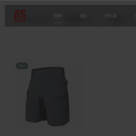
SHOP
NEU
PHYLAX
Sofort lieferbar
Hersteller
Farben
Home
Shop
Bekleidung
Unterbekleidung
Shorts
Neu