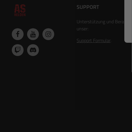
Tragen eines taktischen Gürtels.
Zusätzliche Befestigungsschlaufen an
SUPPORT
der Vorderseite ermöglichen das
Anbringen von Karabinern oder weiterer
Unterstützung und Beratun
Ausrüstung. Durch die wasser- und
schmutzabweisende Ausrüstung ist die
unser:
Shorts bestens für anspruchsvolle
Einsätze gerüstet. Highlights Leichtes
Support Formular
.
und atmungsaktives VersaStretch® Lite-
Gewebe 4-Wege-Stretch für maximale
Bewegungsfreiheit Wasser- und
schmutzabweisende Oberfläche 10
funktionelle Taschen für EDC und
Ausrüstung Robuste YKK®-
Reißverschlüsse Mesh-Einsätze gegen
Sand- und Schmutzansammlungen
Elastischer Bund mit Klettverstellung
Breite Gürtelschlaufen für Gürtel bis 50
mm Zusätzliche Schlaufen für Karabiner
oder D-Ringe Ideal für Airsoft, Outdoor,
Trekking, Bushcraft und Alltag