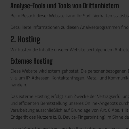
Analyse-Tools und Tools von Dritt­anbietern
Beim Besuch dieser Website kann Ihr Surf- Verhalten statis
Detaillierte Informationen zu diesen Analyseprogrammen find
2. Hosting
Wir hosten die Inhalte unserer Website bei folgendem Anbiete
Externes Hosting
Diese Website wird extern gehostet. Die personenbezogenen Da
v. a. um IP-Adressen, Kontaktanfragen, Meta- und Kommunikat
handeln.
Das externe Hosting erfolgt zum Zwecke der Vertragserfüllung
und effizienten Bereitstellung unseres Online-Angebots durch e
Verarbeitung ausschließlich auf Grundlage von Art. 6 Abs. 1 l
Endgerät des Nutzers (z. B. Device-Fingerprinting) im Sinne de
Unser(e) Hoster wird bzw. werden Ihre Daten nur insoweit vera