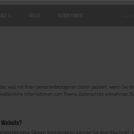
SALE %
HR556
HELDEN PUNKTE
über, was mit Ihren personenbezogenen Daten passiert, wenn Sie d
n. Ausführliche Informationen zum Thema Datenschutz entnehmen Si
r Website?
ebsitebetreiber. Dessen Kontaktdaten können Sie dem Abschnitt „Hi