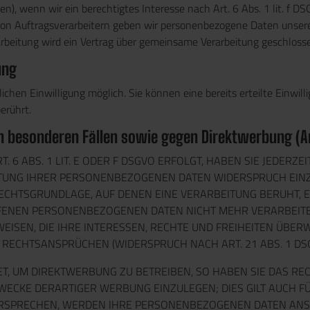
den), wenn wir ein berechtigtes Interesse nach Art. 6 Abs. 1 lit. f
on Auftragsverarbeitern geben wir personenbezogene Daten unserer
arbeitung wird ein Vertrag über gemeinsame Verarbeitung geschloss
ung
chen Einwilligung möglich. Sie können eine bereits erteilte Einwill
erührt.
 besonderen Fällen sowie gegen Direktwerbung (Ar
 ABS. 1 LIT. E ODER F DSGVO ERFOLGT, HABEN SIE JEDERZEI
TUNG IHRER PERSONENBEZOGENEN DATEN WIDERSPRUCH EINZUL
 RECHTSGRUNDLAGE, AUF DENEN EINE VERARBEITUNG BERUHT
FFENEN PERSONENBEZOGENEN DATEN NICHT MEHR VERARBEITE
ISEN, DIE IHRE INTERESSEN, RECHTE UND FREIHEITEN ÜBERW
RECHTSANSPRÜCHEN (WIDERSPRUCH NACH ART. 21 ABS. 1 DSG
 UM DIREKTWERBUNG ZU BETREIBEN, SO HABEN SIE DAS REC
CKE DERARTIGER WERBUNG EINZULEGEN; DIES GILT AUCH FÜR
DERSPRECHEN, WERDEN IHRE PERSONENBEZOGENEN DATEN ANS