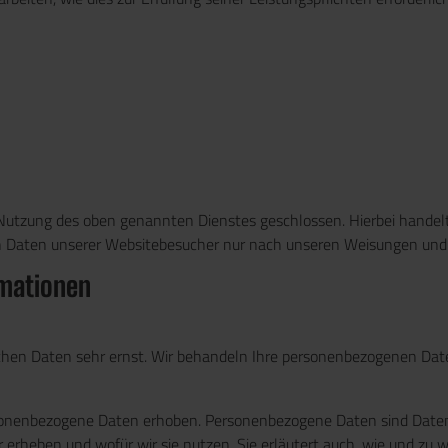
 Nutzung des oben genannten Dienstes geschlossen. Hierbei handel
nen Daten unserer Websitebesucher nur nach unseren Weisungen und
rmationen
ichen Daten sehr ernst. Wir behandeln Ihre personenbezogenen Dat
nenbezogene Daten erhoben. Personenbezogene Daten sind Daten, m
 erheben und wofür wir sie nutzen. Sie erläutert auch, wie und zu