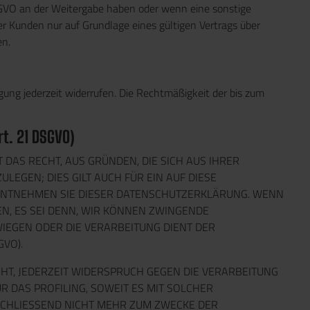
 DSGVO an der Weitergabe haben oder wenn eine sonstige
 Kunden nur auf Grundlage eines gültigen Vertrags über
en.
igung jederzeit widerrufen. Die Rechtmäßigkeit der bis zum
t. 21 DSGVO)
T DAS RECHT, AUS GRÜNDEN, DIE SICH AUS IHRER
EGEN; DIES GILT AUCH FÜR EIN AUF DIESE
, ENTNEHMEN SIE DIESER DATENSCHUTZERKLÄRUNG. WENN
N, ES SEI DENN, WIR KÖNNEN ZWINGENDE
IEGEN ODER DIE VERARBEITUNG DIENT DER
VO).
HT, JEDERZEIT WIDERSPRUCH GEGEN DIE VERARBEITUNG
 DAS PROFILING, SOWEIT ES MIT SOLCHER
CHLIESSEND NICHT MEHR ZUM ZWECKE DER