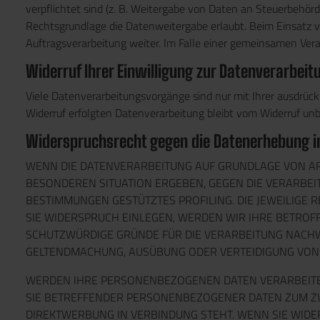
verpflichtet sind (z. B. Weitergabe von Daten an Steuerbehör
Rechtsgrundlage die Datenweitergabe erlaubt. Beim Einsatz v
Auftragsverarbeitung weiter. Im Falle einer gemeinsamen Ver
Widerruf Ihrer Einwilligung zur Datenverarbeit
Viele Datenverarbeitungsvorgänge sind nur mit Ihrer ausdrückli
Widerruf erfolgten Datenverarbeitung bleibt vom Widerruf unb
Widerspruchsrecht gegen die Datenerhebung in
WENN DIE DATENVERARBEITUNG AUF GRUNDLAGE VON ART. 6
BESONDEREN SITUATION ERGEBEN, GEGEN DIE VERARBEI
BESTIMMUNGEN GESTÜTZTES PROFILING. DIE JEWEILIGE
SIE WIDERSPRUCH EINLEGEN, WERDEN WIR IHRE BETRO
SCHUTZWÜRDIGE GRÜNDE FÜR DIE VERARBEITUNG NACHWE
GELTENDMACHUNG, AUSÜBUNG ODER VERTEIDIGUNG VON 
WERDEN IHRE PERSONENBEZOGENEN DATEN VERARBEITET,
SIE BETREFFENDER PERSONENBEZOGENER DATEN ZUM ZWE
DIREKTWERBUNG IN VERBINDUNG STEHT. WENN SIE WI