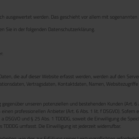
tisch ausgewertet werden. Das geschieht vor allem mit sogenannt
en Sie in der folgenden Datenschutzerklärung.
r:
ten, die auf dieser Website erfasst werden, werden auf den Servern
ionsdaten, Vertragsdaten, Kontaktdaten, Namen, Websitezugriffe u
 gegenüber unseren potenziellen und bestehenden Kunden (Art. 6 Ab
inen professionellen Anbieter (Art. 6 Abs. 1 lit. f DSGVO). Sofern 
it. a DSGVO und § 25 Abs. 1 TDDDG, soweit die Einwilligung die Spei
s TDDDG umfasst. Die Einwilligung ist jederzeit widerrufbar.
rbeiten, wie dies zur Erfüllung seiner Leistungspflichten erforderl