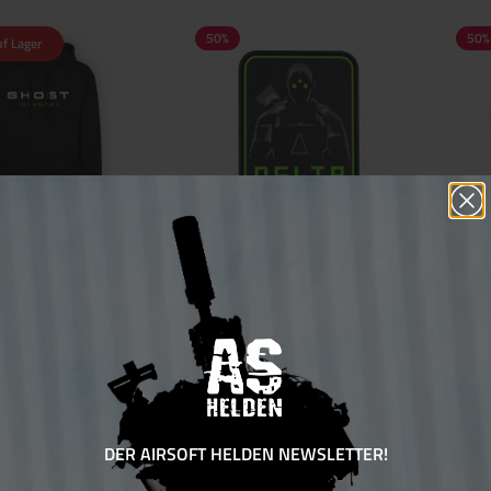
50
%
50
%
uf Lager
- Hoodie Ghost Infantry
Airsoft Days - Patch Delta Unit
Airsoft 
5,00 €*
5,00 €
0,00 €*
10,00 €*
 Bonus Punkte
5 Bonus Punkte sichern
chern
DER AIRSOFT HELDEN NEWSLETTER!