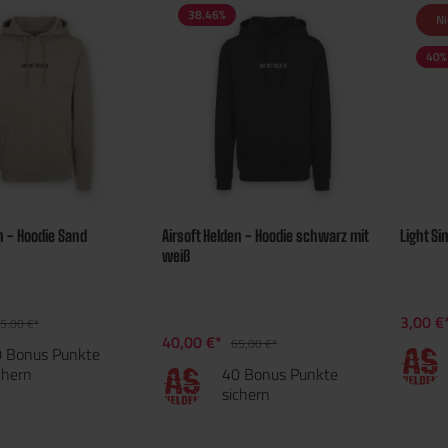
38.46
%
Ni
40
%
n - Hoodie Sand
Airsoft Helden - Hoodie schwarz mit
Light Si
weiß
3,00 €
5,00 €*
40,00 €*
65,00 €*
 Bonus Punkte
chern
40 Bonus Punkte
sichern