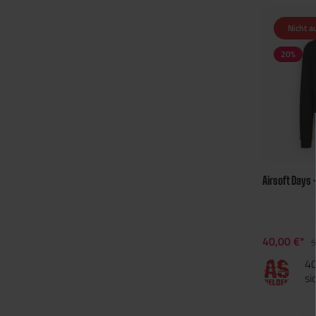
Nicht a
20
%
Airsoft Days 
40,00 €*
5
40
si