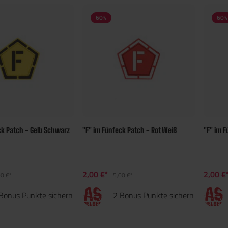
60
%
60
%
ck Patch - Gelb Schwarz
"F" im Fünfeck Patch - Rot Weiß
"F" im 
2,00 €*
2,00 €
00 €*
5,00 €*
Bonus Punkte sichern
2 Bonus Punkte sichern