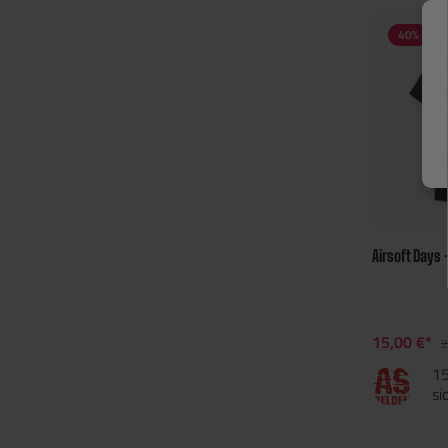
40
%
Airsoft Days 
15,00 €*
2
15
si