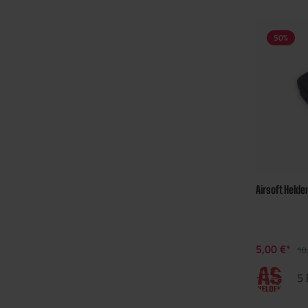
50
%
Airsoft Held
5,00 €*
10
5 