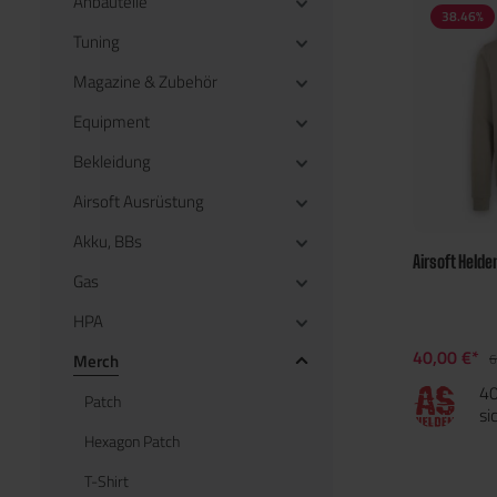
Anbauteile
38.46
%
Tuning
Magazine & Zubehör
Equipment
Bekleidung
Airsoft Ausrüstung
Akku, BBs
Airsoft Helde
Gas
HPA
40,00 €*
Merch
6
40
Patch
si
Hexagon Patch
T-Shirt