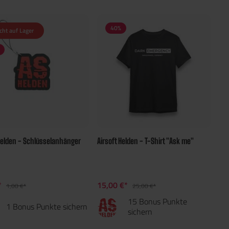
40
%
cht auf Lager
 Helden - Schlüsselanhänger
Airsoft Helden - T-Shirt "Ask me"
*
15,00 €*
1,00 €*
25,00 €*
15 Bonus Punkte
1 Bonus Punkte sichern
sichern