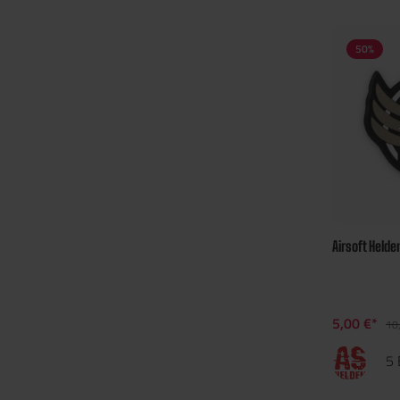
50
%
Airsoft Held
5,00 €*
10
5 