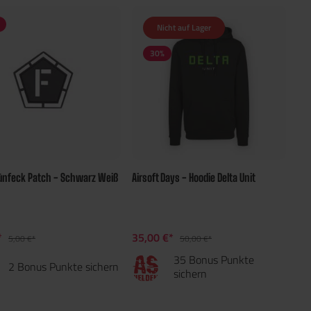
Nicht auf Lager
30
%
Fünfeck Patch - Schwarz Weiß
Airsoft Days - Hoodie Delta Unit
*
35,00 €*
5,00 €*
50,00 €*
35 Bonus Punkte
2 Bonus Punkte sichern
sichern