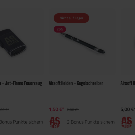
Nicht auf Lager
25
%
en - Jet-Flame Feuerzeug
Airsoft Helden - Kugelschreiber
Airsoft 
1,50 €*
5,00 €
,00 €*
2,00 €*
Bonus Punkte sichern
2 Bonus Punkte sichern