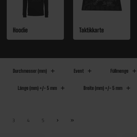
Hoodie
Taktikkarte
Durchmesser (mm)
Event
Füllmenge
Länge (mm) +/- 5 mm
Breite (mm) +/- 5 mm
2
3
4
5