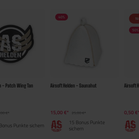
40
%
Ni
50
%
en - Patch Wing Tan
Airsoft Helden - Saunahut
Airsoft
15,00 €*
0,50 €
,00 €*
25,00 €*
15 Bonus Punkte
Bonus Punkte sichern
sichern