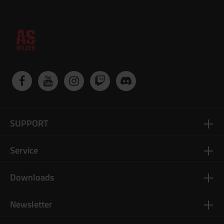
übergeben wird Um den Versand für dich zu vereinfachen,
haben wir ein System entwickelt, welches eine einfache
Zustellung an dich ermöglicht. Die Altersverifikation erfolgt
dabei im Moment der Zustellung nur an den Empfänger der
Bestellung unter Vorlage eines gültigen Ausweisdokuments.
Solltest du nicht Zuhause sein, dann kannst du das Paket ganz
einfach innerhalb von sieben Werktagen in der nächstgelegenen
DHL Filiale unter Vorlage eines gültigen Ausweisdokuments mit
deinem Namen abholen. Mehr Infos
SUPPORT
Service
Downloads
Newsletter