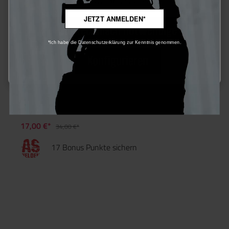
bieten zu können.
Mehr Informationen ...
JETZT ANMELDEN*
Nur technisch notwendige
*Ich habe die Datenschutzerklärung zur Kenntnis genommen.
Konfigurieren
Wiley X Tactical Eyewear Pouch, Tan
17,00 €*
34,00 €*
17 Bonus Punkte sichern