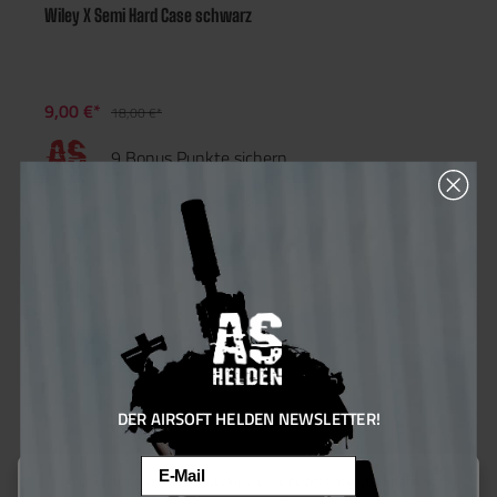
Wiley X Semi Hard Case schwarz
9,00 €*
18,00 €*
9 Bonus Punkte sichern
50
%
DER AIRSOFT HELDEN NEWSLETTER!
Email
Diese Website verwendet Cookies, um eine bestmögliche Erfahrung