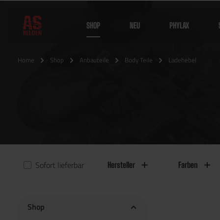
SHOP
NEU
PHYLAX
Home
Shop
Anbauteile
Body Teile
Ladehebel
Sofort lieferbar
Hersteller
Farben
Shop