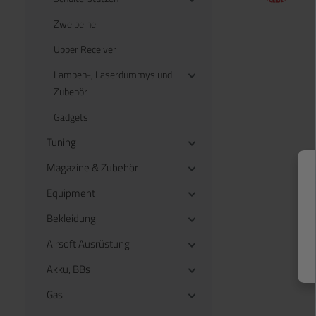
Zweibeine
Upper Receiver
Lampen-, Laserdummys und
Zubehör
Gadgets
Tuning
Magazine & Zubehör
Equipment
Bekleidung
Airsoft Ausrüstung
Akku, BBs
Gas