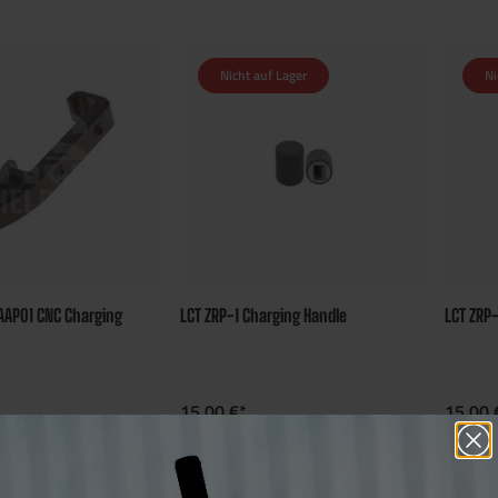
Nicht auf Lager
Ni
AAP01 CNC Charging
LCT ZRP-1 Charging Handle
LCT ZRP
15,00 €*
15,00 
15 Bonus Punkte
 Bonus Punkte
sichern
chern