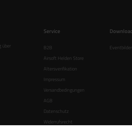
Service
Downloa
g über
B2B
Eventbilder
Airsoft Helden Store
Altersverifikation
Impressum
Versandbedingungen
AGB
Datenschutz
Widerrufsrecht