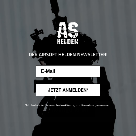
DER AIRSOFT HELDEN NEWSLETTER!
Email
Diese Website verwendet Cookies, um eine bestmögliche Erfahrung bieten zu
können.
Mehr Informationen ...
JETZT ANMELDEN*
Nur technisch notwendige
*Ich habe die Datenschutzerklärung zur Kenntnis genommen.
Konfigurieren