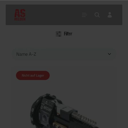
Filter
Home
Shop
Tuning
HPA Tuningteile
HPA Hop Up Chambers
Nicht auf Lager