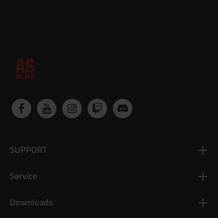
Technische Daten Einsatzbereich: HPA Hop-Up Chamber
(Buckingless) Material: Hochwertiges CNC-Aluminium
Kompatibilität: Breite HPA-Kompatibilität Funktion: optimierte
BB-Führung ohne klassisches Bucking Einstellung: Präzise
Hop-Up-Anpassung möglich Bauform: kompakt & robust für
hohen Spielbetrieb Verwendungszweck: konstante Präzision
über mittlere und weite Distanzen
SUPPORT
Service
Downloads