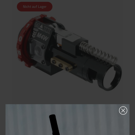
einen perfekten Sitz der Kammer und verhindern
Nicht auf Lager
unerwünschtes Spiel zwischen Lauf und HPA-Engine. Ein
weiterer Vorteil ist die hohe Kompatibilität mit GBB-Hop-Up-
Gummis wie den Maple Leaf Wonder oder Super GBB
Buckings. Bitte beachte, dass diese Hop-Up-Kammer nicht mit
herkömmlichen AEG-Hop-Up-Gummis kompatibel ist. Für den
Betrieb werden ein GBB-Hop-Up-Gummi sowie ein GBB-
Innenlauf mit AEG-/GBB-Fenster benötigt. Highlights CNC-
gefräst aus hochwertigem Aircraft-Aluminium Speziell
entwickelt für Wolverine MTW HPA-Systeme Passend für
MTW Milspec, Forged, Billet und MTW-9 Präziser Rotary-Hop-
Up-Versteller Selbstzentrierender Einlassadapter für perfekte
Abdichtung CNC-Messing-Seitenführungen für spielfreien Sitz
Delrin C-Clip zur sicheren Laufbefestigung Inklusive
verschiedener Hop-Up Nubs für individuelle Setups Ideal für
Standard-Hop und R-Hop Konfigurationen Perfekt für
maximale Präzision und konstante Schussleistung
Maxx Model CNC Hop-Up Chamber M4W für MTWs
Die Maxx Model CNC Hop-Up Chamber M4W ist eine
präzisionsgefertigte Hop-Up-Unit aus hochwertigem