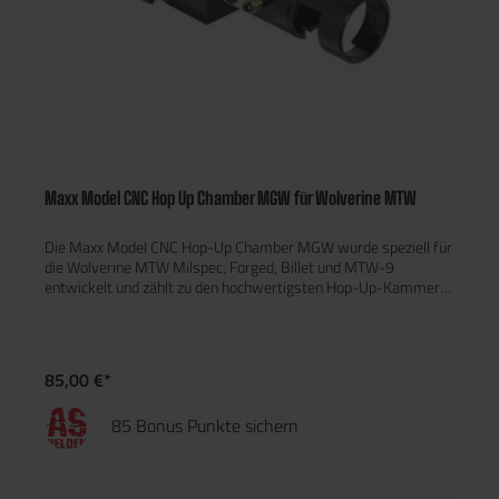
Maxx Model CNC Hop Up Chamber MGW für Wolverine MTW
Die Maxx Model CNC Hop-Up Chamber MGW wurde speziell für
die Wolverine MTW Milspec, Forged, Billet und MTW-9
entwickelt und zählt zu den hochwertigsten Hop-Up-Kammern
auf dem Markt. Gefertigt aus einem massiven Block Aircraft-
Grade Aluminium mittels CNC-Technologie, bietet sie höchste
Präzision, maximale Stabilität und eine konstant zuverlässige
BB-Zuführung – selbst unter anspruchsvollsten
85,00 €*
Einsatzbedingungen. Der präzise Rotary-Hop-Up-Versteller
ermöglicht eine fein abgestufte Einstellung des Hop-Ups und
85 Bonus Punkte sichern
sorgt in Kombination mit dem überarbeiteten Hop-Up-Hebel
und den verschiedenen Nubs für eine exzellente
Schusskonstanz. Die selbstzentrierende Einlassführung sowie
die CNC-gefertigten Messing-Seitenführungen gewährleisten