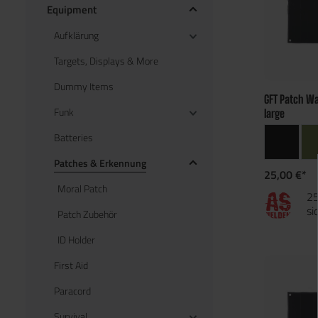
Equipment
Aufklärung
Targets, Displays & More
Dummy Items
GFT Patch Wa
Funk
large
Batteries
Patches & Erkennung
25,00 €*
Moral Patch
25
si
Patch Zubehör
ID Holder
First Aid
Paracord
Survival