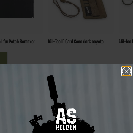
ll für Patch Sammler
Mil-Tec ID Card Case dark coyote
Mil-Tec 
10,00 €*
10,00 
10 Bonus Punkte
 Bonus Punkte
sichern
chern