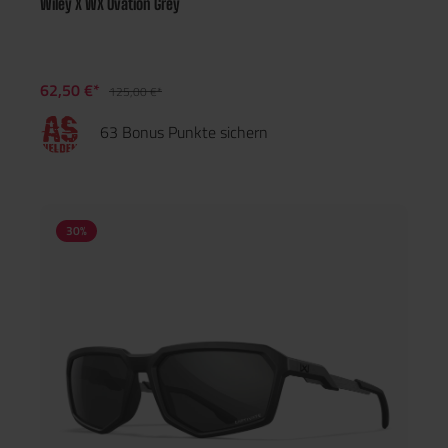
Wiley X WX Ovation Grey
62,50 €*
125,00 €*
63 Bonus Punkte sichern
30
%