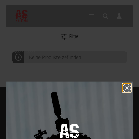
Filter
Home
Shop
Tuning
GBB Tuningteile
Piston Heads
Keine Produkte gefunden.