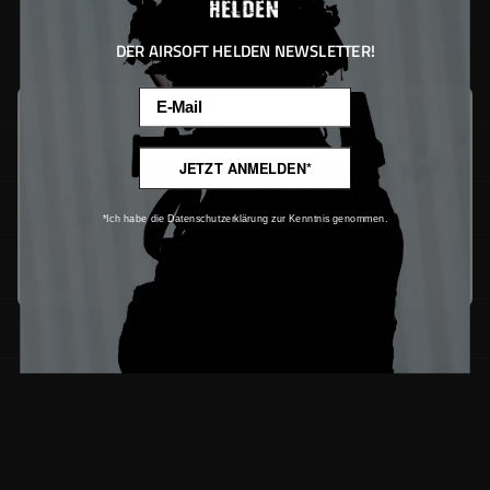
DER AIRSOFT HELDEN NEWSLETTER!
Email
Diese Website verwendet Cookies, um eine bestmögliche Erfahrung
bieten zu können.
Mehr Informationen ...
SUPPORT
JETZT ANMELDEN*
Nur technisch notwendige
Service
*Ich habe die Datenschutzerklärung zur Kenntnis genommen.
Konfigurieren
Downloads
Newsletter