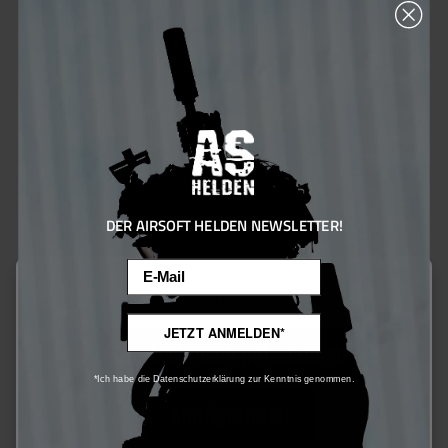
Lowa Zyphyr GTX MID MK2 - Ranger Green
198,00 €*
198 Bonus Punkte sichern
DER AIRSOFT HELDEN NEWSLETTER!
Email
Diese Website verwendet Cookies, um eine bestmögliche Erfahrung
bieten zu können.
Mehr Informationen ...
JETZT ANMELDEN*
Nur technisch notwendige
*Ich habe die Datenschutzerklärung zur Kenntnis genommen.
Konfigurieren