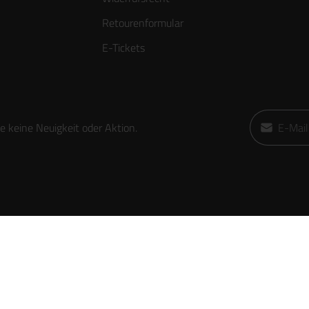
Retourenformular
E-Tickets
E-Mail-Adre
 keine Neuigkeit oder Aktion.
Ich habe die
die
AGB
gele