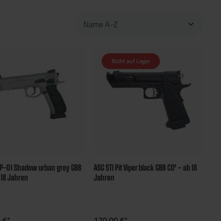
Nicht auf Lager
SP-01 Shadow urban grey GBB
ASG STI Pit Viper black GBB CO² - ab 18
 18 Jahren
Jahren
 €*
170,00 €*