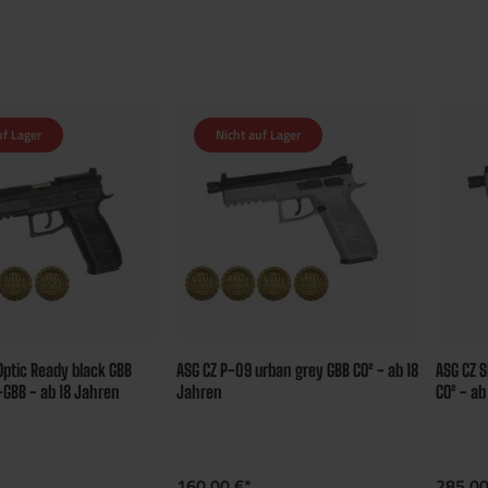
uf Lager
Nicht auf Lager
Optic Ready black GBB
ASG CZ P-09 urban grey GBB CO² - ab 18
ASG CZ 
S-GBB - ab 18 Jahren
Jahren
CO² - ab
160,00 €*
285,00