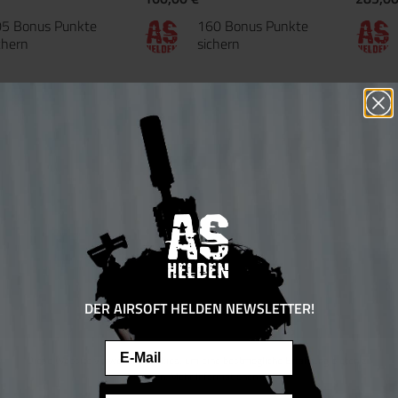
5 Bonus Punkte
160 Bonus Punkte
chern
sichern
Nicht auf Lager
DER AIRSOFT HELDEN NEWSLETTER!
5. MOS CO² GBB schwarz
KJ Works KP-13 Custom Metal Version
Umarex G
en
CO2 - ab 18 Jahren
Jahren
Email
Diese Website verwendet Cookies, um eine bestmögliche Erfahrung bieten zu
können.
Mehr Informationen ...