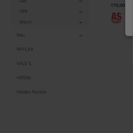
Gas
170,00 €*
HPA
17
si
Merch
Neu
PHYLAX
SALE %
HR556
Helden Punkte