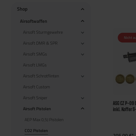
Shop
Airsoftwaffen
Airsoft Sturmgewehre
Nicht a
Airsoft DMR & SPR
Airsoft SMGs
Airsoft LMGs
Airsoft Schrotflinten
Airsoft Custom
Airsoft Sniper
ASG CZ P-09 
Airsoft Pistolen
inkl. Koffer 
AEP Max 0,5J Pistolen
CO2 Pistolen
205,00 €*