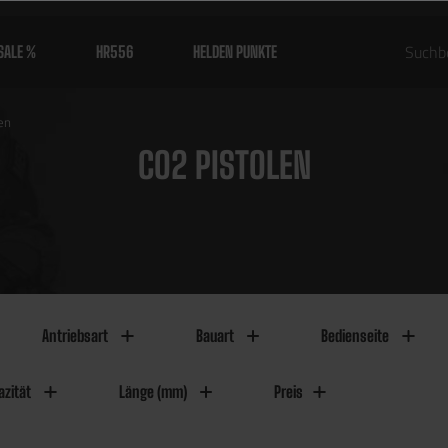
SALE %
HR556
HELDEN PUNKTE
en
CO2 PISTOLEN
Antriebsart
Bauart
Bedienseite
zität
Länge (mm)
Preis