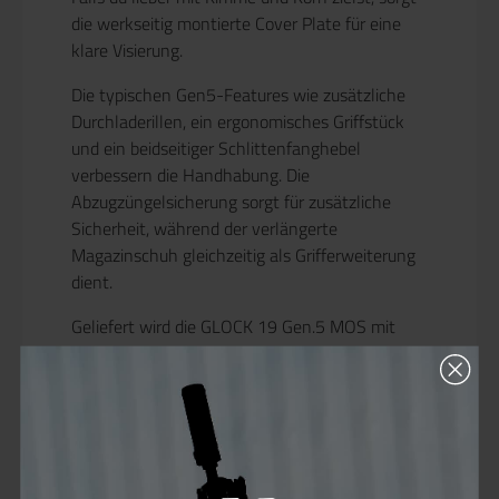
die werkseitig montierte
Cover Plate
für eine
klare Visierung.
Die typischen
Gen5-Features
wie zusätzliche
Durchladerillen, ein ergonomisches Griffstück
und ein
beidseitiger Schlittenfanghebel
verbessern die Handhabung. Die
Abzugzüngelsicherung
sorgt für zusätzliche
Sicherheit, während der verlängerte
Magazinschuh gleichzeitig als
Grifferweiterung
dient.
Geliefert wird die
GLOCK 19 Gen.5 MOS
mit
einem
CO₂-Magazin
– alternativ kann auch ein
Gas-Magazin
verwendet werden. Die
Kompatibilität mit gängigen
Holstern
macht sie
zur perfekten
Backup-Waffe
für das Spielfeld.
Features: