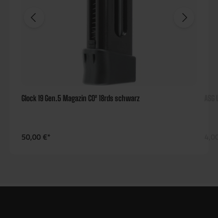
Glock 19 Gen.5 Magazin CO² 18rds schwarz
ASG 
50,00 €*
4,0