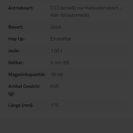
Antriebsart:
CO2 (schießt nur Halbautomatisch -
Kein Vollautomatik)
Bauart:
Glock
Hop Up:
Einstellbar
Joule:
1.00 J
Kaliber:
6 mm BB
Magazinkapazität:
18 rds
Artikel Gewicht
655
(g):
Länge (mm):
175