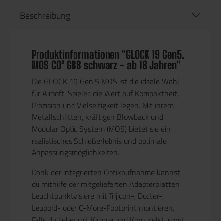
Beschreibung
Produktinformationen "GLOCK 19 Gen5.
MOS CO² GBB schwarz - ab 18 Jahren"
Die
GLOCK 19 Gen.5 MOS
ist die ideale Wahl
für Airsoft-Spieler, die Wert auf
Kompaktheit,
Präzision und Vielseitigkeit
legen. Mit ihrem
Metallschlitten, kräftigen Blowback und
Modular Optic System (MOS)
bietet sie ein
realistisches Schießerlebnis und optimale
Anpassungsmöglichkeiten.
Dank der
integrierten Optikaufnahme
kannst
du mithilfe der mitgelieferten Adapterplatten
Leuchtpunktvisiere
mit Trijicon-, Docter-,
Leupold- oder C-More-Footprint montieren.
Falls du lieber mit Kimme und Korn zielst, sorgt