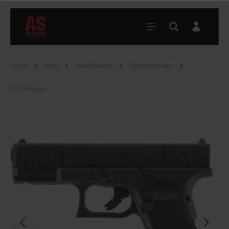
Home
Shop
Airsoftwaffen
Airsoft Pistolen
CO2 Pistolen