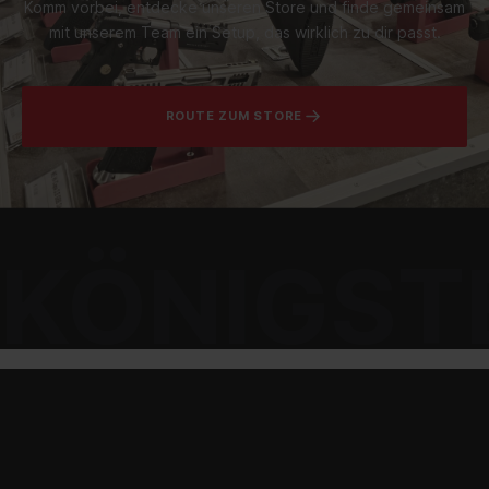
Komm vorbei, entdecke unseren Store und finde gemeinsam
mit unserem Team ein Setup, das wirklich zu dir passt.
ROUTE ZUM STORE
KÖNIGST