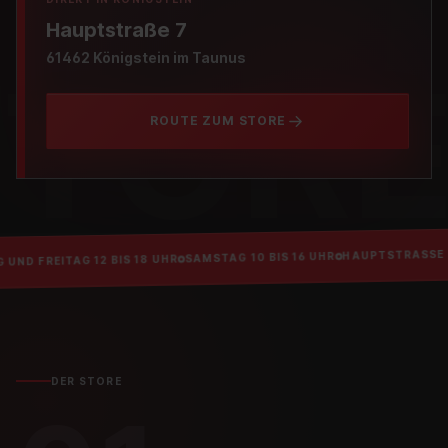
Hauptstraße 7
61462 Königstein im Taunus
STOR
ROUTE ZUM STORE
PE
HAUPTSTRASSE 7
SAMSTAG 10 BIS 16 UHR
REITAG 12 BIS 18 UHR
DER STORE