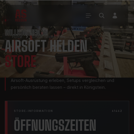
AIRSOFT HELDEN STORE · KÖNIGSTEIN
WILLKOMMEN IM
Home
Airsoft Helden Store
AIRSOFT HELDEN
STORE
Airsoft-Ausrüstung erleben, Setups vergleichen und
persönlich beraten lassen – direkt in Königstein.
STORE-INFORMATION
61462
ÖFFNUNGSZEITEN