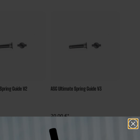
Spring Guide V2
ASG Ultimate Spring Guide V3
20,00 €*
 Bonus Punkte
20 Bonus Punkte
chern
sichern