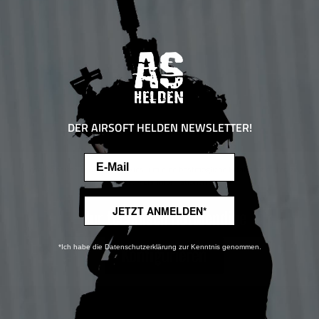
DER AIRSOFT HELDEN NEWSLETTER!
Email
Diese Website verwendet Cookies, um eine bestmögliche Erfahrung bieten zu
können.
Mehr Informationen ...
JETZT ANMELDEN*
Nur technisch notwendige
*Ich habe die Datenschutzerklärung zur Kenntnis genommen.
Konfigurieren