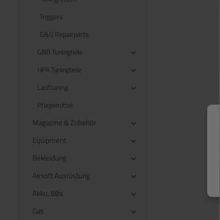
Triggers
G&G Repairparts
GBB Tuningteile
HPA Tuningteile
Lauftuning
Pflegemittel
Magazine & Zubehör
Equipment
Bekleidung
Airsoft Ausrüstung
Akku, BBs
Gas