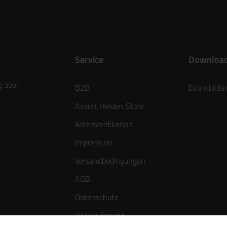
Service
Downloa
g über
B2B
Eventbilder
Airsoft Helden Store
Altersverifikation
Impressum
Versandbedingungen
AGB
Datenschutz
Widerrufsrecht