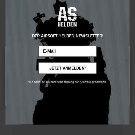
DER AIRSOFT HELDEN NEWSLETTER!
Umbrella Armory XFORCE 247mm 6.05mm R-Hop Barrel with
Email
XFORCE HopUp
Diese Website verwendet Cookies, um eine bestmögliche Erfahrung
bieten zu können.
Mehr Informationen ...
JETZT ANMELDEN*
Nur technisch notwendige
175,00 €*
*Ich habe die Datenschutzerklärung zur Kenntnis genommen.
175 Bonus Punkte sichern
Konfigurieren
Nicht auf Lager