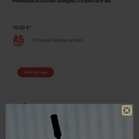
Prometheus EG 6,03mm Tuninglauf 275.5mm für S-AEG
70,00 €*
70 Bonus Punkte sichern
Nicht auf Lager