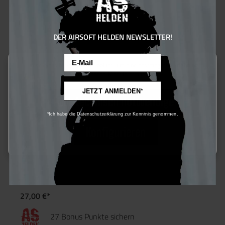
DER AIRSOFT HELDEN NEWSLETTER!
Email
Diese Website verwendet Cookies, um eine bestmögliche Erfahrung
bieten zu können.
Mehr Informationen ...
JETZT ANMELDEN*
Nur technisch notwendige
*Ich habe die Datenschutzerklärung zur Kenntnis genommen.
Konfigurieren
ASG Ultimate Double Bushing 8mm 6er Pack
27,00 €*
27 Bonus Punkte sichern