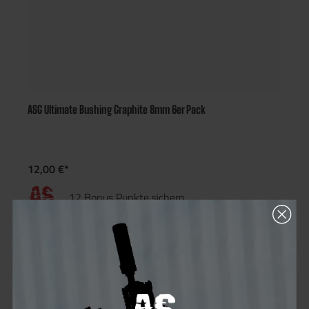
ASG Ultimate Bushing Graphite 8mm 6er Pack
12,00 €*
12 Bonus Punkte sichern