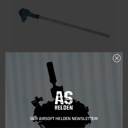
Umbrella Armory XFORCE 247mm 6.05mm R-Hop Barrel with
XFORCE HopUp
175,00 €*
DER AIRSOFT HELDEN NEWSLETTER!
175 Bonus Punkte sichern