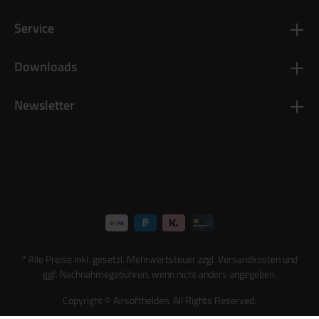
Service
Downloads
Newsletter
* Alle Preise inkl. gesetzl. Mehrwertsteuer zzgl.
Versandkosten
und
ggf. Nachnahmegebühren, wenn nicht anders angegeben.
Copyright © Airsofthelden. All Rights Reserved.