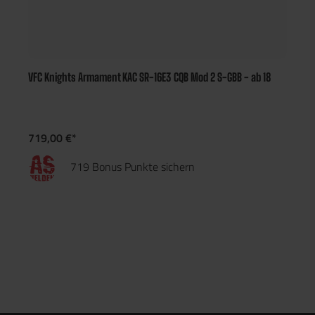
VFC Knights Armament KAC SR-16E3 CQB Mod 2 S-GBB - ab 18
719,00 €*
719 Bonus Punkte sichern