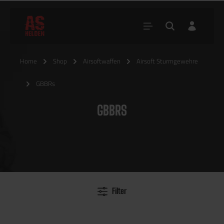
Home
Shop
Airsoftwaffen
Airsoft Sturmgewehre
GBBRs
GBBRS
Filter