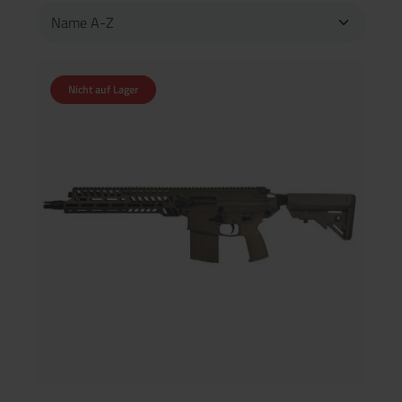
Nicht auf Lager