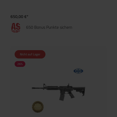
650,00 €*
650 Bonus Punkte sichern
Nicht auf Lager
26
%