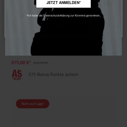
JETZT ANMELDEN*
Nur technisch notwendige
*Ich habe die Datenschutzerklärung zur Kenntnis genommen.
Konfigurieren
Heckler & Koch HK 416 A5 Schwarz GBB - ab 18 Jahren
575,00 €*
650,00 €*
575 Bonus Punkte sichern
Nicht auf Lager