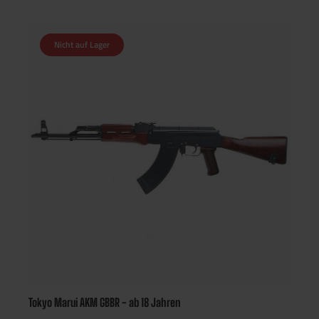
Nicht auf Lager
Tokyo Marui AKM GBBR - ab 18 Jahren