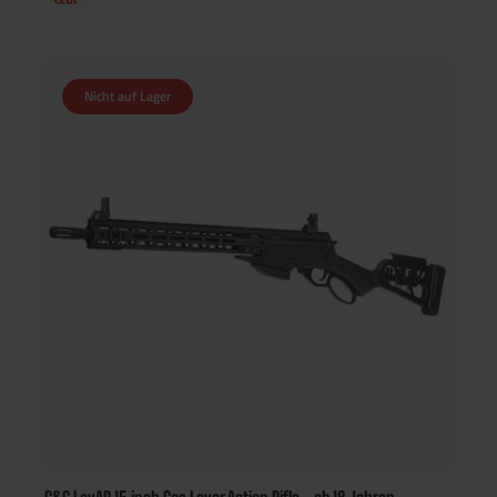
Nicht auf Lager