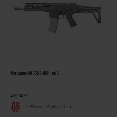
Maruyama ISO 556 S-GBB - ab 18
499,00 €*
499 Bonus Punkte sichern