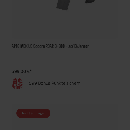
APFG MCX US Socom RSAR S-GBB - ab 18 Jahren
599,00 €*
599 Bonus Punkte sichern
Nicht auf Lager