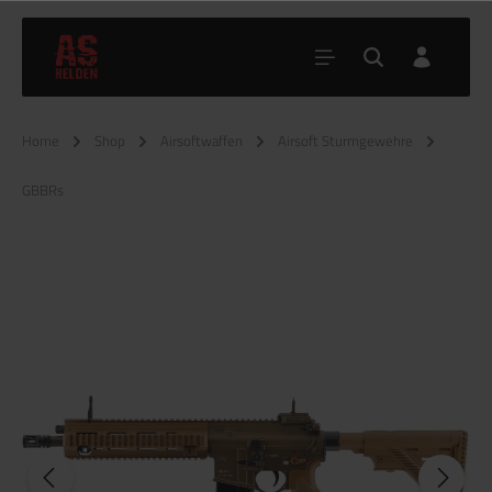
Home
Shop
Airsoftwaffen
Airsoft Sturmgewehre
GBBRs