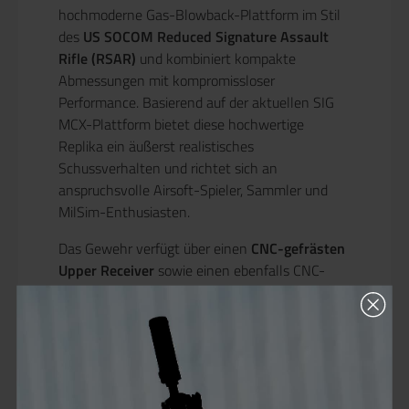
hochmoderne Gas-Blowback-Plattform im Stil
des
US SOCOM Reduced Signature Assault
Rifle (RSAR)
und kombiniert kompakte
Abmessungen mit kompromissloser
Performance. Basierend auf der aktuellen SIG
MCX-Plattform bietet diese hochwertige
Replika ein äußerst realistisches
Schussverhalten und richtet sich an
anspruchsvolle Airsoft-Spieler, Sammler und
MilSim-Enthusiasten.
Das Gewehr verfügt über einen
CNC-gefrästen
Upper Receiver
sowie einen ebenfalls CNC-
gefertigten M-LOK-Handschutz aus Aluminium,
wodurch eine hervorragende Stabilität und ein
hochwertiges Finish gewährleistet werden.
Ergänzt wird die Konstruktion durch einen
Metallverschluss, einen kompakten
Schubschaft und beidseitige Bedienelemente