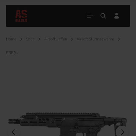
Home
Shop
Airsoftwaffen
Airsoft Sturmgewehre
GBBRs