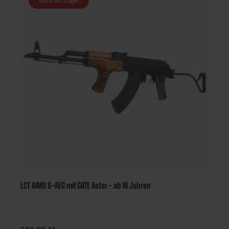
Nicht auf Lager
LCT AIMS S-AEG mit GATE Aster - ab 18 Jahren