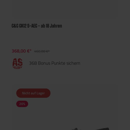
G&G GK12 S-AEG - ab 18 Jahren
368,00 €*
460,00 €*
368 Bonus Punkte sichern
Nicht auf Lager
20
%