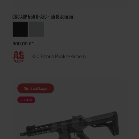
G&G ARP 556 S-AEG - ab 18 Jahren
300,00 €*
300 Bonus Punkte sichern
Nicht auf Lager
23.81
%