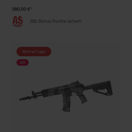
380,00 €*
380 Bonus Punkte sichern
Nicht auf Lager
20
%