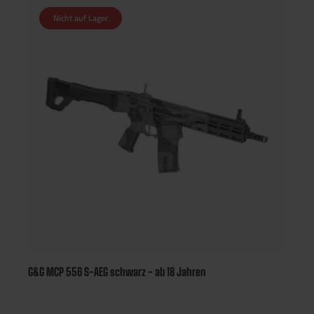
Nicht auf Lager
G&G MCP 556 S-AEG schwarz - ab 18 Jahren