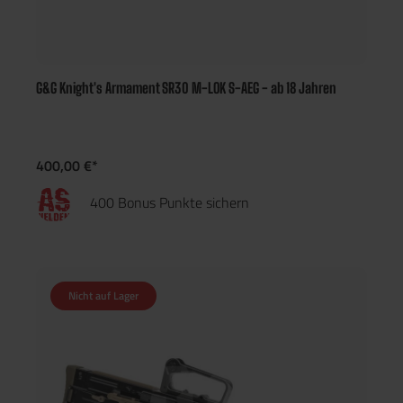
G&G Knight's Armament SR30 M-LOK S-AEG - ab 18 Jahren
400,00 €*
400 Bonus Punkte sichern
Nicht auf Lager