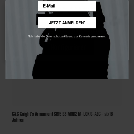
Email
Nicht auf Lager
Diese Website verwendet Cookies, um eine bestmögliche Erfahrung
bieten zu können.
Mehr Informationen ...
JETZT ANMELDEN*
Nur technisch notwendige
*Ich habe die Datenschutzerklärung zur Kenntnis genommen.
Konfigurieren
G&G Knight's Armament SR15 E3 MOD2 M-LOK S-AEG - ab 18
Jahren