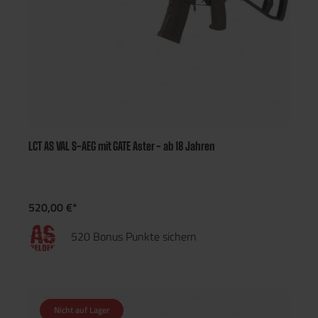
LCT AS VAL S-AEG mit GATE Aster - ab 18 Jahren
520,00 €*
520 Bonus Punkte sichern
Nicht auf Lager