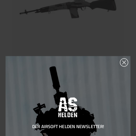
G&G GR14 E.T.U. S-AEG - ab 18 Jahren
305,60 €*
382,00 €*
306 Bonus Punkte sichern
DER AIRSOFT HELDEN NEWSLETTER!