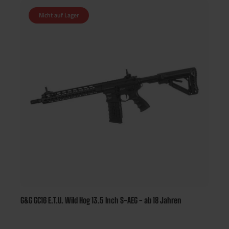
Nicht auf Lager
G&G GC16 E.T.U. Wild Hog 13.5 Inch S-AEG - ab 18 Jahren