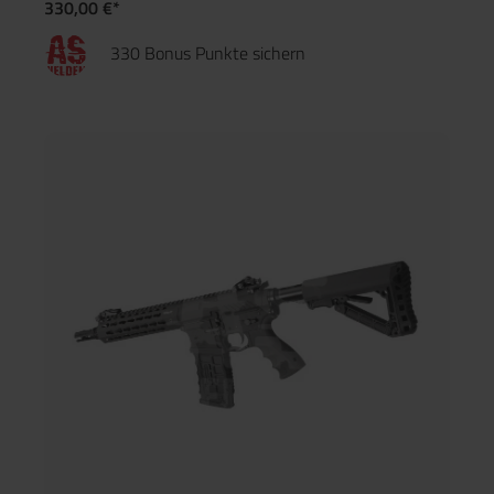
330,00 €*
330 Bonus Punkte sichern