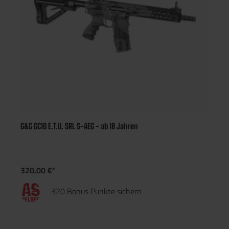
G&G GC16 E.T.U. SRL S-AEG - ab 18 Jahren
320,00 €*
320 Bonus Punkte sichern