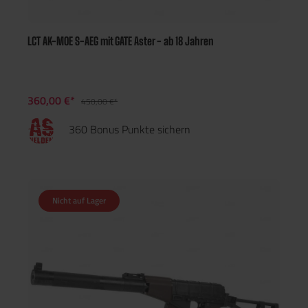
LCT AK-MOE S-AEG mit GATE Aster - ab 18 Jahren
360,00 €*
450,00 €*
360 Bonus Punkte sichern
Nicht auf Lager