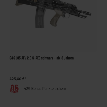
G&G L85 AFV 2.0 S-AEG schwarz - ab 18 Jahren
425,00 €*
425 Bonus Punkte sichern