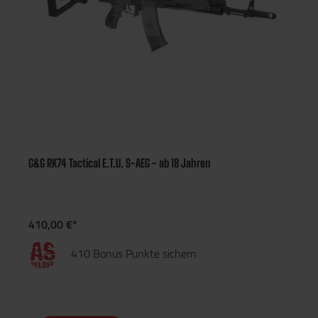
G&G RK74 Tactical E.T.U. S-AEG - ab 18 Jahren
410,00 €*
410 Bonus Punkte sichern