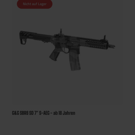
Nicht auf Lager
G&G SBR8 SD 7" S-AEG - ab 18 Jahren