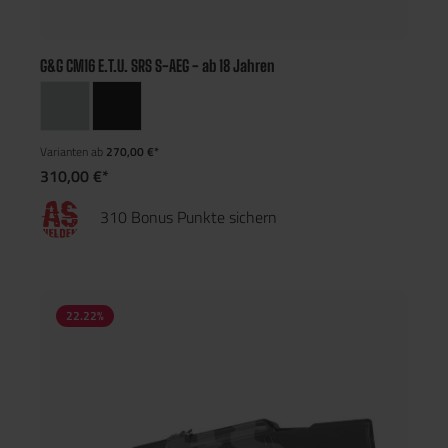
G&G CM16 E.T.U. SRS S-AEG - ab 18 Jahren
Varianten ab
270,00 €*
310,00 €*
310 Bonus Punkte sichern
22.22
%