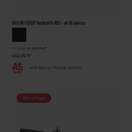
G&G FN F2000 Tactical S-AEG - ab 18 Jahren
Varianten ab
360,00 €*
440,00 €*
440 Bonus Punkte sichern
Nicht auf Lager