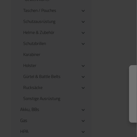
Taschen / Pouches
Schutzausrüstung
Helme & Zubehör
Schutzbrillen
Karabiner
Holster
Gürtel & Battle Belts
Rucksäcke
Sonstige Ausrüstung
Akku, BBs
Gas
HPA