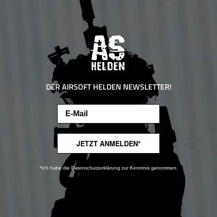
DER AIRSOFT HELDEN NEWSLETTER!
Email
Diese Website verwendet Cookies, um eine bestmögliche Erfahrung bieten zu
können.
Mehr Informationen ...
JETZT ANMELDEN*
Nur technisch notwendige
*Ich habe die Datenschutzerklärung zur Kenntnis genommen.
Konfigurieren