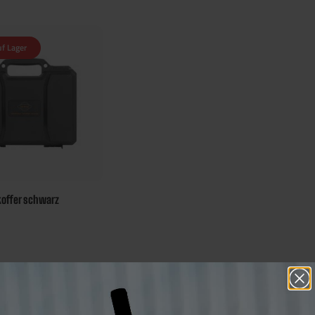
uf Lager
koffer schwarz
 Bonus Punkte
chern