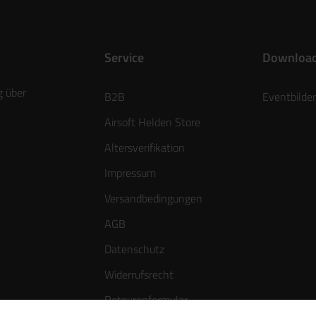
Service
Downloa
g über
B2B
Eventbilder
Airsoft Helden Store
Altersverifikation
Impressum
Versandbedingungen
AGB
Datenschutz
Widerrufsrecht
Retourenformular