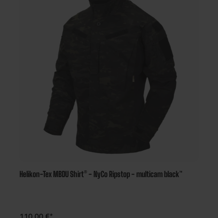
Helikon-Tex MBDU Shirt® - NyCo Ripstop - multicam black™
110,00 €*