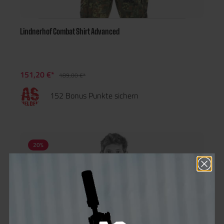
Lindnerhof Combat Shirt Advanced
151,20 €*
189,00 €*
152 Bonus Punkte sichern
20
%