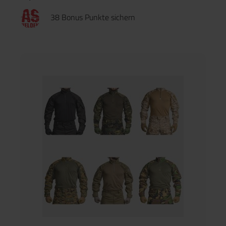
38 Bonus Punkte sichern