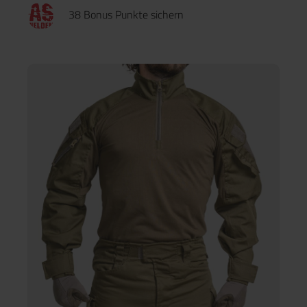
38 Bonus Punkte sichern