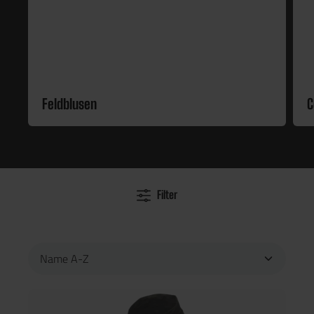
Feldblusen
C
Filter