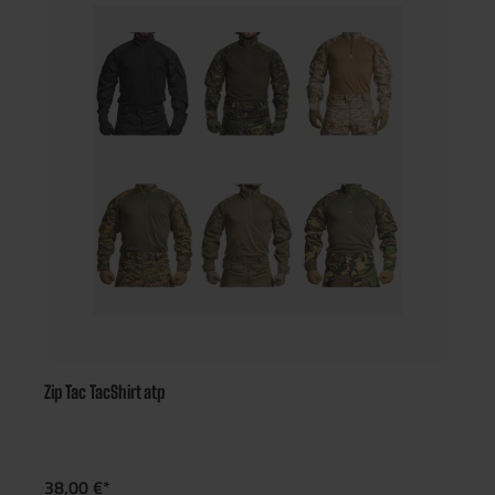
Zip Tac TacShirt atp
38,00 €*