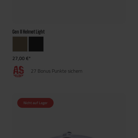
Gen II Helmet Light
27,00 €*
27 Bonus Punkte sichern
Nicht auf Lager