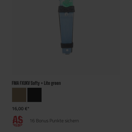
FMA FXUKV Safty + Lite green
16,00 €*
16 Bonus Punkte sichern