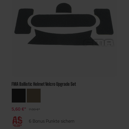
FMA Ballistic Helmet Velcro Upgrade Set
5,60 €*
7,00 €*
6 Bonus Punkte sichern