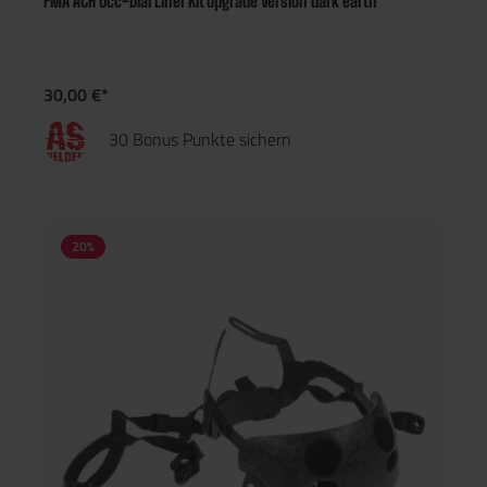
FMA ACH Occ-Dial Liner Kit Upgrade Version dark earth
30,00 €*
30 Bonus Punkte sichern
20
%