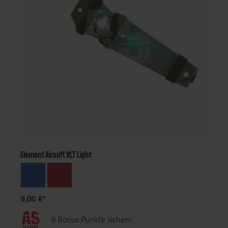
Element Airsoft VLT Light
9,00 €*
9 Bonus Punkte sichern