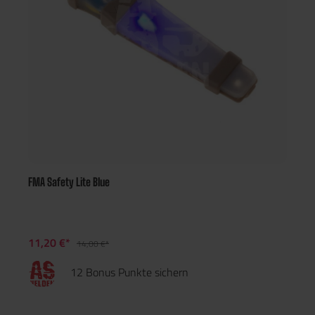
FMA Safety Lite Blue
11,20 €*
14,00 €*
12 Bonus Punkte sichern