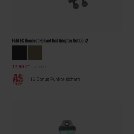
FMA EX Headset Helmet Rail Adapter Set Gen2
17,60 €*
22,00 €*
18 Bonus Punkte sichern