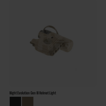
Night Evolution Gen III Helmet Light