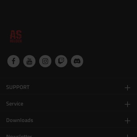
SUPPORT
Service
Downloads
Newsletter