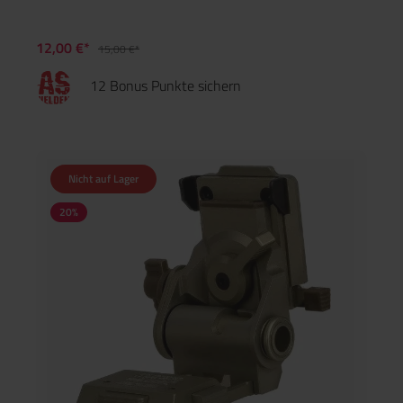
12,00 €*
15,00 €*
12 Bonus Punkte sichern
Nicht auf Lager
20
%