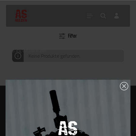
Filter
Home
Shop
Akku, BBs
Tracer BBs
0.30g Bio Tracer BBs
Keine Produkte gefunden.