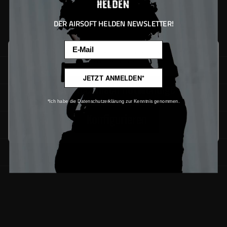
DER AIRSOFT HELDEN NEWSLETTER!
Email
Diese Website verwendet Cookies, um eine bestmögliche Erfahrung
bieten zu können.
Mehr Informationen ...
SUPPORT
JETZT ANMELDEN*
Nur technisch notwendige
Service
*Ich habe die Datenschutzerklärung zur Kenntnis genommen.
Konfigurieren
Downloads
Newsletter