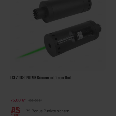
LCT ZDTK-T PUTNIK Silencer mit Tracer Unit
75,00 €*
138,00 €*
75 Bonus Punkte sichern