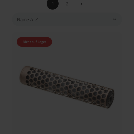
1
2
Nicht auf Lager