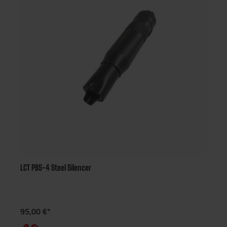
LCT PBS-4 Steel Silencer
95,00 €*