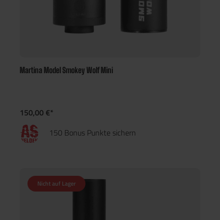
Martina Model Smokey Wolf Mini
150,00 €*
150 Bonus Punkte sichern
Nicht auf Lager