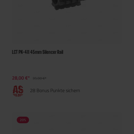
LCT PK-411 45mm Silencer Rail
28,00 €*
35,00 €*
28 Bonus Punkte sichern
20
%