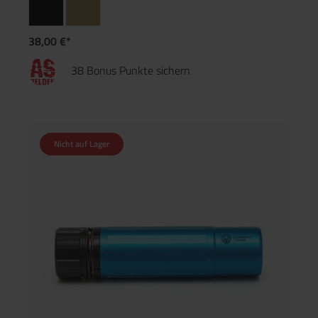
38,00 €*
38 Bonus Punkte sichern
Nicht auf Lager