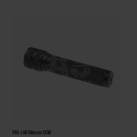
PBS-1 AK Silencer CCW