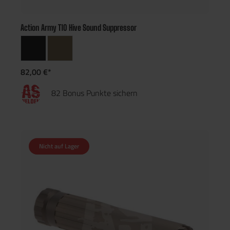
Action Army T10 Hive Sound Suppressor
82,00 €*
82 Bonus Punkte sichern
Nicht auf Lager