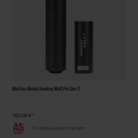
Martina Model Smokey Wolf Pro Gen 2
165,00 €*
165 Bonus Punkte sichern