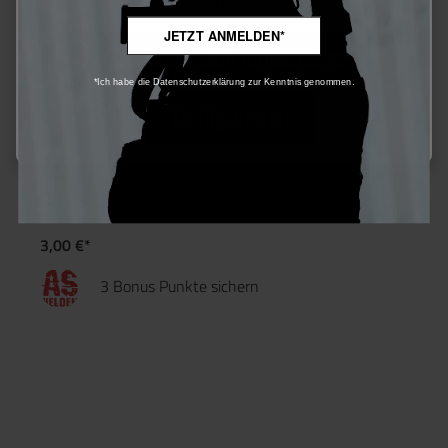
bieten zu können.
Mehr Informationen ...
JETZT ANMELDEN*
Nur technisch notwendige
*Ich habe die Datenschutzerklärung zur Kenntnis genommen.
Konfigurieren
Pirate Arms T-Plug to Mini Connector
3,00 €*
3 Bonus Punkte sichern