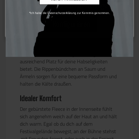
Nur technisch notwendige
und 35% Polyester (300 g/m²), bietet er
optimale Wärmeisolierung und
*Ich habe die Datenschutzerklärung zur Kenntnis genommen.
Strapazierfähigkeit.
Konfigurieren
Schutz vor Wind und Wetter
Die verstellbare Kapuze schützt dich vor Wind
und Wetter, während die große Känguru-Tasche
ausreichend Platz für deine Habseligkeiten
bietet. Die Rippenbündchen an Saum und
Ärmeln sorgen für eine bequeme Passform und
halten die Kälte draußen.
Idealer Komfort
Der gebürstete Fleece in der Innenseite fühlt
sich angenehm weich auf der Haut an und hält
dich warm. Egal ob du dich auf dem
Festivalgelände bewegst, an der Bühne stehst
,mit Freunden feierst, oder auch in der Freizeit -