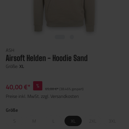
ASH
Airsoft Helden - Hoodie Sand
Größe:
XL
40,00 €*
%
65,00 €*
(38.46% gespart)
Preise inkl. MwSt. zzgl. Versandkosten
Größe
S
M
L
XL
2XL
3XL