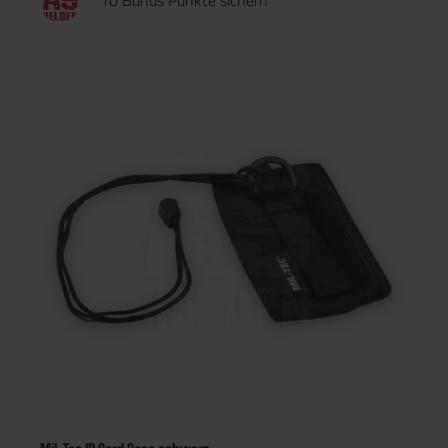
10 Bonus Punkte sichern
bequemes Tragen um den Hals und sorgt für schnellen Zugriff
auf den Ausweis. Eigenschaften: Material: 100% Polyester,
PVC-beschichtet Maße: 13,5 × 9 × 0,5 cm Gewicht: ca. 40g
Lanyard-Länge: 41,5cm Farbe: oliv Wasserabweisend, robust &
leicht Ideal für Ausweise, ID-Karten, Events & Outdoor-
Aktivitäten