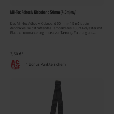
Mil-Tec Adhesiv Klebeband 50mm (4,5m) w/l
Das Mil-Tec Adhesiv Klebeband 50 mm (4,5 m) ist ein
dehnbares, selbsthaftendes Tarnband aus 100 % Polyester mit
Elasthanummantelung – ideal zur Tarnung, Fixierung und
Verbesserung der Griffigkeit von Ausrüstungsgegenständen.
Das Tape haftet ohne Klebstoff, ist geräuschlos, rückstandsfrei
ablösbar und wiederverwendbar – perfekt für Airsoft, Jagd,
Outdoor oder taktische Einsätze. Es eignet sich optimal zur
3,50 €*
Tarnung von Waffen, Optiken, Griffen oder Ausrüstungsteilen
und sorgt gleichzeitig für besseren Halt und Schutz der
4 Bonus Punkte sichern
Oberfläche. Technische Daten: Material: 100 % Polyester mit
Elasthanummantelung Breite: 5 cm Länge: 4,5 m Farbe:
Weiß/Light Dehnbar & selbsthaftend Geräuschlos & griffig
Hinterlässt keine Kleberückstände Wiederverwendbar