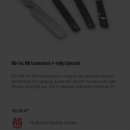
Mil-Tec BW Essbesteck 4-teilig Edelstahl
Das Mil-Tec BW Essbesteck 4-teilig ist das perfekte Outdoor-
Besteckset für Camping, Bushcraft, Airsoft, Bundeswehr oder
Reisen. Gefertigt aus 100 % robustem Edelstahl, bietet es Dir
alles, was Du zum Essen unterwegs brauchst – Messer, Gabel,
Löffel sowie einen Kombinationsöffner für Dosen und Flaschen.
Mit einem Gewicht von nur 200g ist das Set leicht, kompakt
und dennoch äußerst langlebig. Es lässt sich platzsparend
10,00 €*
zusammenstecken und passt in jedes Gepäck oder
Kochgeschirr. Ob auf Tour, im Biwak oder beim Zelten – dieses
10 Bonus Punkte sichern
Besteck ist immer einsatzbereit und zuverlässig.
Eigenschaften: 4-teiliges Set: Messer, Gabel, Löffel,