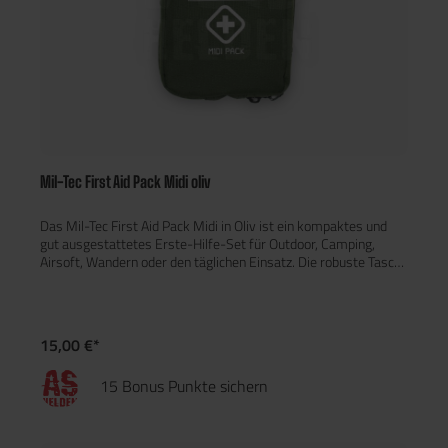
Mil-Tec First Aid Pack Midi oliv
Das Mil-Tec First Aid Pack Midi in Oliv ist ein kompaktes und
gut ausgestattetes Erste-Hilfe-Set für Outdoor, Camping,
Airsoft, Wandern oder den täglichen Einsatz. Die robuste Tasche
aus 100% Polyester ist strapazierfähig, leicht und mit mehreren
Innenfächern ausgestattet, um den Inhalt übersichtlich und
griffbereit zu halten. Das Set enthält alle wichtigen Erste-Hilfe-
Utensilien für kleinere Verletzungen und Notfälle unterwegs –
15,00 €*
ideal, um stets vorbereitet zu sein. Inhalt: 1 Wundauflage (5 × 5
cm) 6 Sicherheitsnadeln 5 Hygienereinigungstücher 1
15 Bonus Punkte sichern
Pflasterrolle (4cm × 1m) 2 Mullbinden (7,5cm × 4,5m) 1
Kreppverband (7,5cm × 4,5m) 1 Paar Vinylhandschuhe 1
Schere 1 Heftpflaster Eigenschaften: Tasche: 100% Polyester
Kompakt & leicht Mehrere Innenfächer für Ordnung und