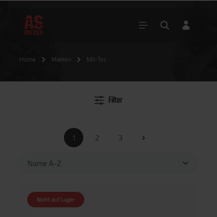
Home
Marken
Mil-Tec
Filter
1
2
3
Nicht auf Lager