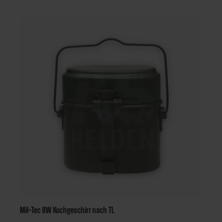
Dosen-/Flaschenöffner Material: 100 % Edelstahl Gewicht: ca.
200g Robust, langlebig und rostfrei Platzsparend
zusammensteckbar Ideal für Outdoor, Camping, Airsoft &
Survival
Mil-Tec BW Kochgeschirr nach TL