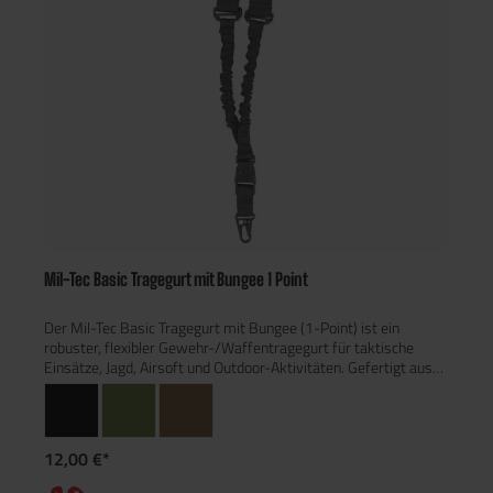
Mil-Tec Basic Tragegurt mit Bungee 1 Point
Der Mil-Tec Basic Tragegurt mit Bungee (1-Point) ist ein
robuster, flexibler Gewehr-/Waffentragegurt für taktische
Einsätze, Jagd, Airsoft und Outdoor-Aktivitäten. Gefertigt aus
strapazierfähigem 100 % Polyester und ausgestattet mit
elastischen Bungee-Einsätzen sowie einem stabilen
Metallkarabiner, verbindet er Komfort mit schneller
Einsatzbereitschaft. Eigenschaften & Vorteile: 1-Point
12,00 €*
Tragegurt mit Bungee-Federung für bessere Dämpfung und
Bewegungsfreiheit Funktionaler, längenverstellbarer