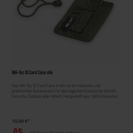
Mil-Tec ID Card Case oliv
Das Mil-Tec ID Card Case in oliv ist ein robustes und
praktisches Ausweisetui für den täglichen Einsatz bei Airsoft,
Security, Outdoor oder Arbeit. Hergestellt aus 100% Polyester
mit Polyvinylchlorid-Beschichtung, ist es strapazierfähig,
wasserabweisend und langlebig – ideal zum sicheren
Verstauen von ID-Karten, Dienstausweisen oder
Namensschildern. Mit einem kompakten Format von 13,5 × 9 ×
10,00 €*
0,5 cm und einem Gewicht von nur 40g trägt sich das Etui
angenehm leicht. Das 41,5cm lange Lanyard ermöglicht ein