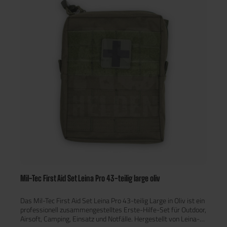
cm) 1 Verbandtuch (60 × 80 cm) 6 Wundkompressen (10 × 10
cm) 2 Hautreinigungstücher 1 Heftpflaster (5 m × 2,5 cm)
Pflasterset: (4× Wundschnellverband 10 × 6 cm, 2×
Fingerkuppenverband, 2× Fingerverband 12 × 2 cm, 2×
Pflasterstrips 1,9 × 7,2 cm, 4× Pflasterstrips 2,5 × 7,2 cm) 2
Fixierbinden (6 cm) 3 Fixierbinden (8 cm) 1 Rettungsdecke
silber/gold (160 × 210 cm) 2 Dreiecktücher (136 × 96 × 96 cm)
1 Verbandschere 2 Paar Erste-Hilfe-Handschuhe 1 Erste-
Hilfe-Anleitung Eigenschaften: Tasche: 100 % Polyester
(Oxford), PVC-beschichtet MOLLE-kompatible Belt Pouch Large
Farbe: Dark Coyote 43-teiliges Erste-Hilfe-Set Made in
Germany – Leina-Werke GmbH Robust, wetterfest und
taktisch einsetzbar Ideal für Outdoor, Airsoft, Camping, Auto &
Einsatz
Mil-Tec First Aid Set Leina Pro 43-teilig large oliv
Das Mil-Tec First Aid Set Leina Pro 43-teilig Large in Oliv ist ein
professionell zusammengestelltes Erste-Hilfe-Set für Outdoor,
Airsoft, Camping, Einsatz und Notfälle. Hergestellt von Leina-