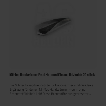
Pflasterset: (4× Wundschnellverband 10 × 6 cm, 2×
Fingerkuppenverband, 2× Fingerverband 12 × 2 cm, 2×
Pflasterstrips 1,9 × 7,2 cm, 4× Pflasterstrips 2,5 × 7,2 cm) 2
Fixierbinden (6 cm) 3 Fixierbinden (8 cm) 1 Rettungsdecke
silber/gold (160 × 210 cm) 2 Dreiecktücher (136 × 96 × 96 cm)
1 Verbandschere 2 Paar Erste-Hilfe-Handschuhe 1 Erste-
Hilfe-Anleitung Eigenschaften: Tasche: 100 % Polyester
(Oxford), PVC-beschichtet MOLLE-kompatible Belt Pouch Large
Farbe: Schwarz 43-teiliges Erste-Hilfe-Set Made in Germany –
Leina-Werke GmbH Strapazierfähig, wetterfest & taktisch
einsetzbar Ideal für Outdoor, Camping, Airsoft, Auto & Beruf
Mil-Tec Handwärmer Ersatzbrennstifte aus Holzkohle 20 stück
Die Mil-Tec Ersatzbrennstifte für Handwärmer sind die ideale
Ergänzung für deinen Mil-Tec Handwärmer – denn ohne
Brennstoff bleibt’s kalt! Diese Brennstifte aus gepresster
Holzkohle sorgen zuverlässig für angenehme Wärme, egal ob
beim Camping, Angeln, Wandern oder auf dem Spielfeld. Jeder