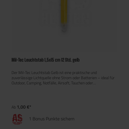
Mil-Tec Leuchtstab 1,5x15 cm 12 Std. gelb
Der Mil-Tec Leuchtstab Gelb ist eine praktische und
zuverlässige Lichtquelle ohne Strom oder Batterien – ideal für
Outdoor, Camping, Notfälle, Airsoft, Tauchen oder
Rettungseinsätze. Durch einfaches Knicken des Stabs wird die
Leuchtkraft aktiviert – daher auch bekannt als Knicklicht oder
Lightstick. Der gelbe Leuchtstab bietet eine Leuchtdauer von ca.
8–12 Stunden und funktioniert sogar unter Wasser. Mit seiner
1,00 €*
Ab
handlichen Größe von 1,5 × 15 cm ist er leicht zu transportieren
und vielseitig einsetzbar – perfekt zum Markieren,
1 Bonus Punkte sichern
Signalisieren oder Beleuchten bei Nacht. Eigenschaften: Maße:
1,5 × 15 cm Farbe: Gelb Leuchtdauer: ca. 8–12 Stunden Inhalt: