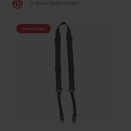
12 Bonus Punkte sichern
Trageriemen (Breite: 4 cm) Gesamtlänge: bis zu 87 cm
(verstellbar) Metallkarabiner zur sicheren Befestigung der
Waffe Gewehraufnahme mit Schnellverschluss — schnell
abnehmbar Passend für nahezu alle Langwaffen und
Einsatzzwecke Material: 100 % Polyester – langlebig und
Nicht auf Lager
wetterbeständig Technische Daten: Material: 100 % Polyester
Karabiner: Metall Breite Trageriemen: 4 cm Maximale Länge:
bis zu 87 cm Farbe: (je nach Artikelvariante) Schwarz / Oliv /
Coyote