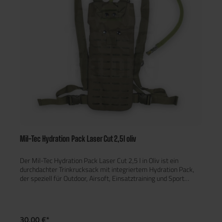
Mil-Tec Hydration Pack Laser Cut 2,5l oliv
Der Mil-Tec Hydration Pack Laser Cut 2,5 l in Oliv ist ein
durchdachter Trinkrucksack mit integriertem Hydration Pack,
der speziell für Outdoor, Airsoft, Einsatztraining und Sport
entwickelt wurde. Mit einem Fassungsvermögen von 2,5 Litern
bietet er zuverlässige Flüssigkeitsversorgung – auch bei
längeren Touren und Einsätzen. Der Rucksack besteht aus
robustem 100 % Polyester (Oxford) mit Polyurethan-
30,00 €*