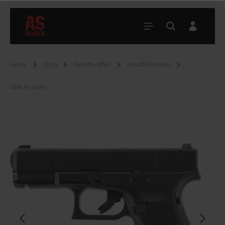
Home
Shop
Airsoftwaffen
Airsoft Pistolen
GBB Pistolen