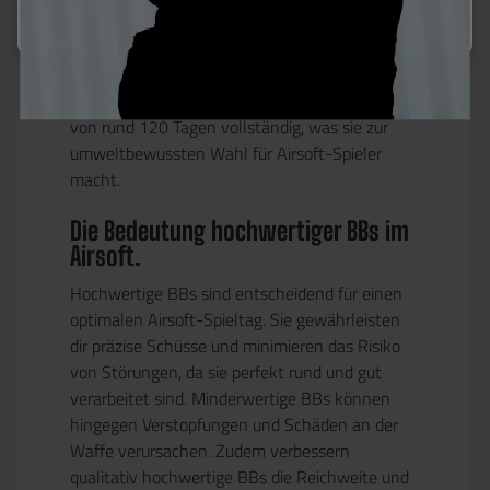
Konfigurieren
Im Gegensatz zu den „Bio“-BBs anderer
Hersteller sind G&G Bio BBs zu 100% biologisch
abbaubar. In einem herkömmlichen
Komposthaufen zersetzen sie sich innerhalb
von rund 120 Tagen vollständig, was sie zur
umweltbewussten Wahl für Airsoft-Spieler
macht.
Die Bedeutung hochwertiger BBs im
Airsoft.
Hochwertige BBs sind entscheidend für einen
optimalen Airsoft-Spieltag. Sie gewährleisten
dir präzise Schüsse und minimieren das Risiko
von Störungen, da sie perfekt rund und gut
verarbeitet sind. Minderwertige BBs können
hingegen Verstopfungen und Schäden an der
Waffe verursachen. Zudem verbessern
qualitativ hochwertige BBs die Reichweite und