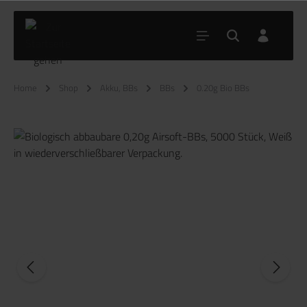
Home
Shop
Akku, BBs
BBs
0.20g Bio BBs