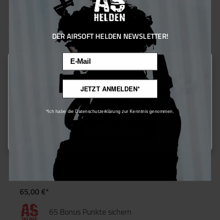
DER AIRSOFT HELDEN NEWSLETTER!
Email
Diese Website verwendet Cookies, um eine bestmögliche Erfahrung
bieten zu können.
Mehr Informationen ...
JETZT ANMELDEN*
Nur technisch notwendige
*Ich habe die Datenschutzerklärung zur Kenntnis genommen.
Konfigurieren
Retro Arms CNC PRO HU Kammer für ARs
65,00 €*
65 Bonus Punkte sichern