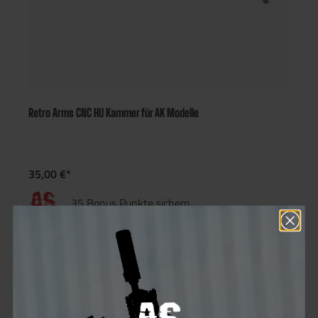
Retro Arms CNC HU Kammer für AK Modelle
35,00 €*
35 Bonus Punkte sichern