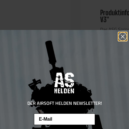
Produktinf
V3"
Das ASG Spring
oder den Austa
Version 3 Gear
Merkmale:
Vielseitig
Modelle m
Hochwerti
Upgrade S
optimale 
DER AIRSOFT HELDEN NEWSLETTER!
Vorteile:
Email
Verbessert
Diese Website verwendet Cookies, um eine bestmögliche Erfahrung bieten zu
AEG mit d
können.
Mehr Informationen ...