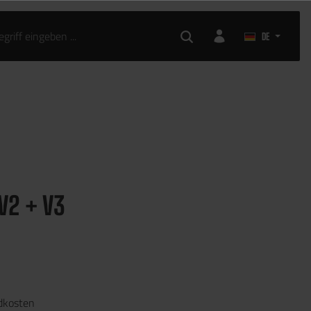
DE
V2 + V3
ndkosten