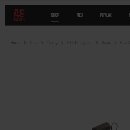
SHOP
NEU
PHYLAX
Home
Shop
Tuning
AEG Tuningteile
Gears
Gear 