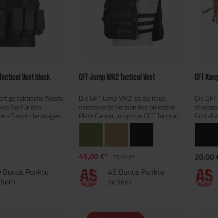
Tactical Vest black
GFT Jump MK2 Tactical Vest
GFT Kan
rtige taktische Weste
Die GFT Jump MK2 ist die neue,
Die GFT 
 was Sie für den
verbesserte Version des beliebten
strapazi
len Einsatz benötigen.
Plate Carrier Jump von GFC Tactical.
Gürtelta
lt ein Modul mit drei
Hergestellt aus strapazierfähigem
Alltag, 
onstaschen, passend für
Nylon 1000D, kombiniert diese
taktisch
ine, eine vielseitige
taktische Weste Leichtigkeit und
großzüg
he sowie eine
Robustheit. Sie ist speziell für den
praktisc
45,00 €*
20,00 
75,00 €*
asche mit zusätzlichem
Einsatz mit verschiedenen
Platz fü
Pistolenmagazin.Die
ballistischen Einsätzen konzipiert und
Smartph
 Bonus Punkte
45 Bonus Punkte
eit für die Integration
voll kompatibel mit dem
andere 
chern
sichern
chen Einsätzen und
MOLLE/PALS-System – ideal für die
ihrer k
dardmäßig Einsätze aus
flexible Anbringung und Konfiguration
sich be
die für eine leichte
zusätzlicher Taschen und
taktisc
rgen. Ein innovatives
Ausrüstungsteile.Zu den Highlights
Rucksack