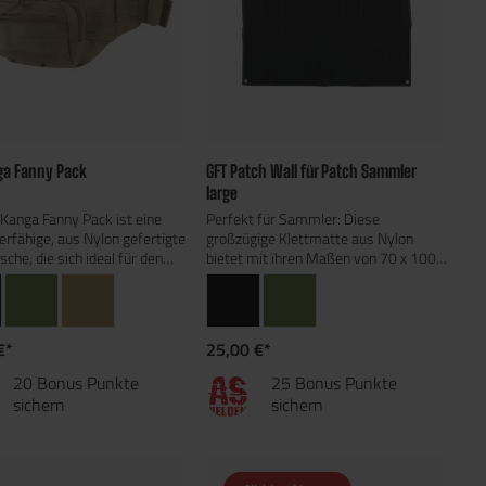
ga Fanny Pack
GFT Patch Wall für Patch Sammler
large
Kanga Fanny Pack ist eine
Perfekt für Sammler: Diese
erfähige, aus Nylon gefertigte
großzügige Klettmatte aus Nylon
sche, die sich ideal für den
bietet mit ihren Maßen von 70 x 100
Outdoor-Aktivitäten oder
cm jede Menge Platz, um Ihre Patches
e Einsätze eignet. Mit
stilvoll zu präsentieren. Die robusten
igem Stauraum und
Metallösen in den Ecken sorgen dafür,
her Organisation bietet sie
dass die Platte sicher und stabil an der
€*
25,00 €*
r wichtige Utensilien wie
Wand befestigt werden kann – ideal
one, Geldbörse, Schlüssel und
für Wohnzimmer, Sammlungsräume
20 Bonus Punkte
25 Bonus Punkte
persönliche Accessoires. Dank
oder Büros. Organisieren und
sichern
sichern
ompakten Bauweise lässt sie
präsentieren Sie Ihre Patches ganz
quem zusammen mit einer
nach Wunsch und lassen Sie Ihre
hen Weste oder einem
Sammlung zu einem echten Blickfang
 tragen und ist damit perfekt
werden!