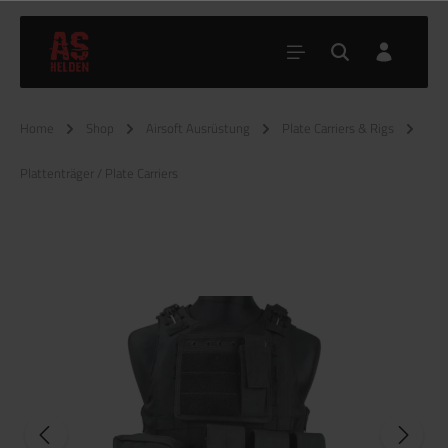
Home
Shop
Airsoft Ausrüstung
Plate Carriers & Rigs
Plattenträger / Plate Carriers