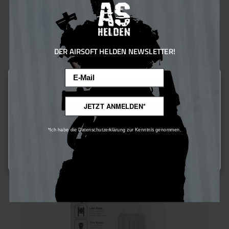
329 Bonus Punkte sichern
DER AIRSOFT HELDEN NEWSLETTER!
Email
Diese Website verwendet Cookies, um eine bestmögliche Erfahrung
bieten zu können.
Mehr Informationen ...
JETZT ANMELDEN*
Nur technisch notwendige
*Ich habe die Datenschutzerklärung zur Kenntnis genommen.
Konfigurieren