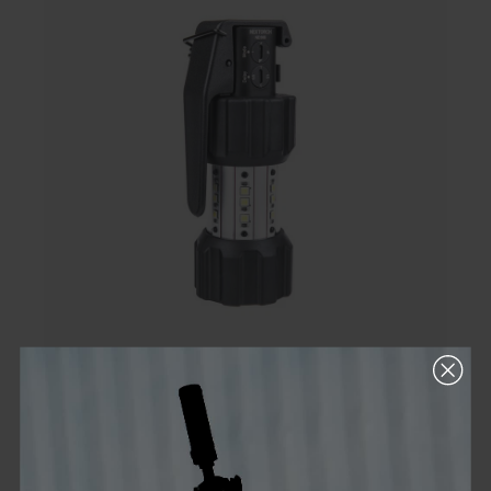
Nextorch ND30B Irritationskörper
329,00 €*