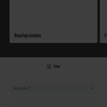
Rauchgranaten
F
Filter